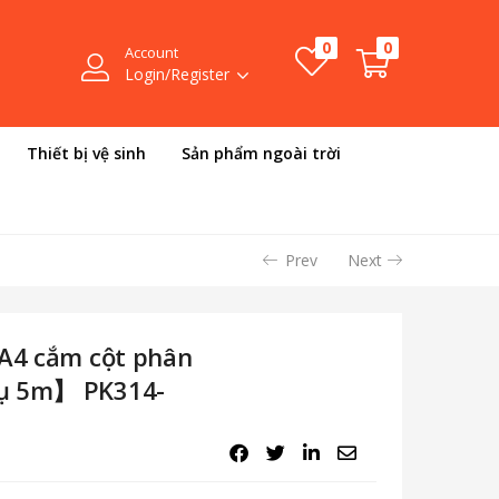
0
0
Account
Login/Register
Thiết bị vệ sinh
Sản phẩm ngoài trời
Prev
Next
 A4 cắm cột phân
rụ 5m】 PK314-