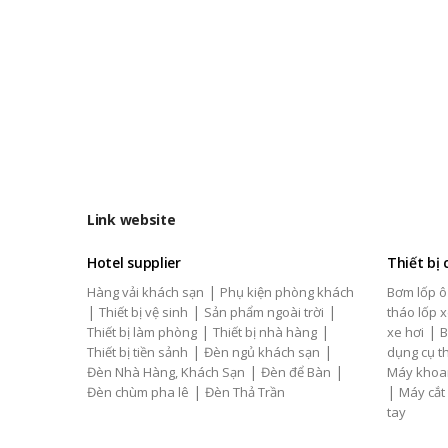
Link website
Hotel supplier
Thiết bị
|
Hàng vải khách sạn
Phụ kiện phòng khách
Bơm lốp ô
|
|
|
Thiết bị vệ sinh
Sản phẩm ngoài trời
tháo lốp x
|
|
|
Thiết bị làm phòng
Thiết bị nhà hàng
xe hơi
B
|
|
Thiết bị tiền sảnh
Đèn ngủ khách sạn
dụng cụ th
|
|
Đèn Nhà Hàng, Khách Sạn
Đèn để Bàn
Máy khoa
|
|
Đèn chùm pha lê
Đèn Thả Trần
Máy cắt
tay