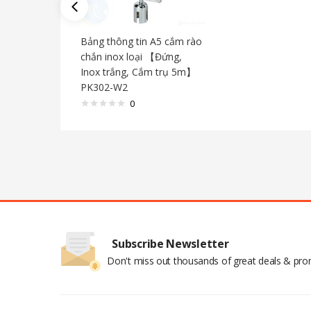
Bảng thông tin A5 cắm rào
chắn inox loại 【Đứng,
Inox trắng, Cắm trụ 5m】
PK302-W2
0
Subscribe Newsletter
Don't miss out thousands of great deals & pr