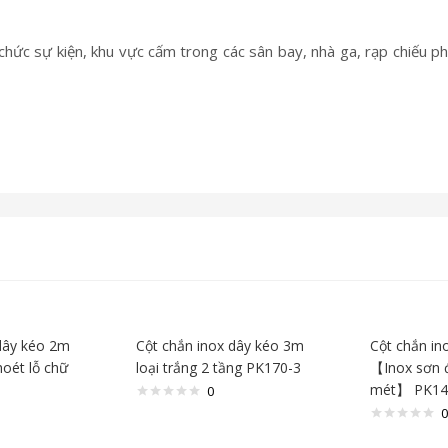
chức sự kiện, khu vực cấm trong các sân bay, nhà ga, rạp chiếu p
dây kéo 2m
Cột chắn inox dây kéo 3m
Cột chắn in
hoét lỗ chữ
loại trắng 2 tầng PK170-3
【Inox sơn 
mét】 PK14
0
0