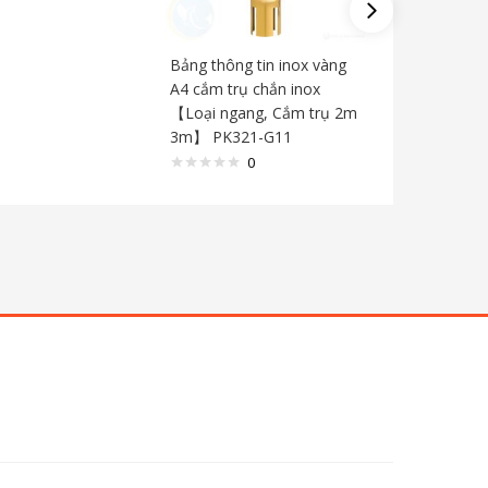
Bảng thông tin inox vàng
Bảng thô
A4 cắm trụ chắn inox
A3 cắm t
【Loại ngang, Cắm trụ 2m
【Loại đ
3m】 PK321-G11
5m】 PK
0