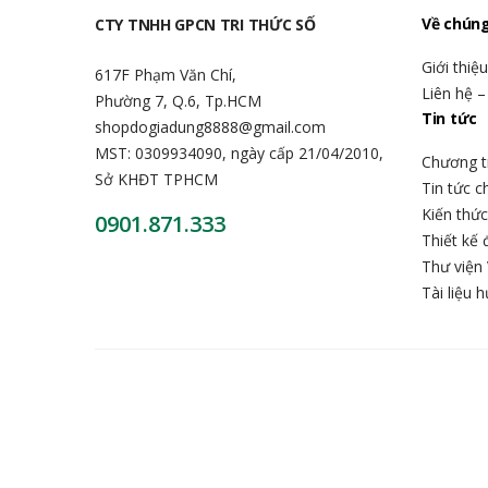
Về chúng
CTY TNHH GPCN TRI THỨC SỐ
Giới thiệ
617F Phạm Văn Chí,
Liên hệ –
Phường 7, Q.6, Tp.HCM
Tin tức
shopdogiadung8888@gmail.com
MST: 0309934090, ngày cấp 21/04/2010,
Chương t
Sở KHĐT TPHCM
Tin tức 
Kiến thứ
0901.871.333
Thiết kế 
Thư viện 
Tài liệu 