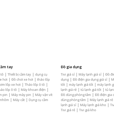
 cầm tay
Đồ gia dụng
|
|
|
|
 tô
Thiết bị cầm tay
dụng cụ
Tivi giá sỉ
Máy lạnh giá sỉ
Đồ đi
|
|
|
|
e hơi
Đồ chơi xe hơi
tháo lốp
dụng
Đồ điện gia dụng giá sỉ
M
|
|
|
|
ơm lốp xe hơi
Tháo lốp ô tô
tốt
máy lạnh giá tốt
máy lạnh g
|
|
|
|
áo lốp ô tô
Máy khoan điện
lạnh giá rẻ
tủ lạnh giá tốt
tủ lạn
|
|
|
n pin
Máy mày pin
Máy vặn vít
Đồ dùng phòng tắm
Đồ điện gia
|
|
|
 nhôm
Máy cắt
Dụng cụ cầm
dùng phòng tắm
Máy lạnh giá rẻ
|
|
lạnh giá sỉ
Máy lạnh giá kho
Tiv
|
Tivi giá rẻ
Tivi giá kho