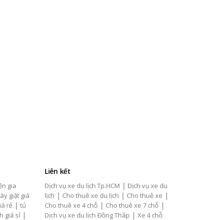
Liên kết
|
ện gia
Dịch vụ xe du lịch Tp.HCM
Dịch vụ xe du
|
|
|
áy giặt giá
lịch
Cho thuê xe du lịch
Cho thuê xe
|
|
|
iá rẻ
tủ
Cho thuê xe 4 chỗ
Cho thuê xe 7 chỗ
|
|
h giá sỉ
Dịch vụ xe du lịch Đồng Tháp
Xe 4 chỗ