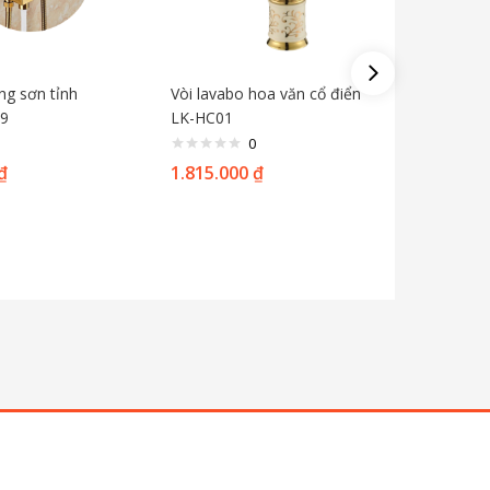
ng sơn tỉnh
Vòi lavabo hoa văn cổ điển
Sen tắm
09
LK-HC01
hiển thị
0
₫
1.815.000
₫
3.920.