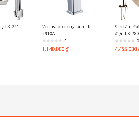
ay LK-2612
Vòi lavabo nóng lạnh LK-
Sen tắm đứ
6910A
điện LK-28
0
0
1.140.000
₫
4.455.000