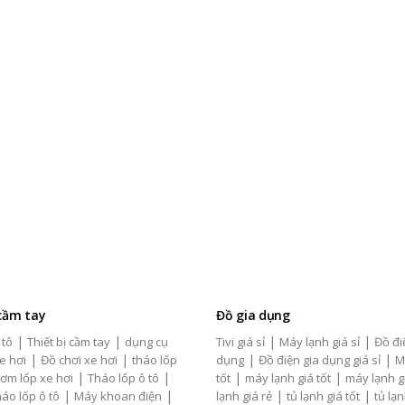
 cầm tay
Đồ gia dụng
|
|
|
|
 tô
Thiết bị cầm tay
dụng cụ
Tivi giá sỉ
Máy lạnh giá sỉ
Đồ đi
|
|
|
|
e hơi
Đồ chơi xe hơi
tháo lốp
dụng
Đồ điện gia dụng giá sỉ
M
|
|
|
|
ơm lốp xe hơi
Tháo lốp ô tô
tốt
máy lạnh giá tốt
máy lạnh g
|
|
|
|
áo lốp ô tô
Máy khoan điện
lạnh giá rẻ
tủ lạnh giá tốt
tủ lạn