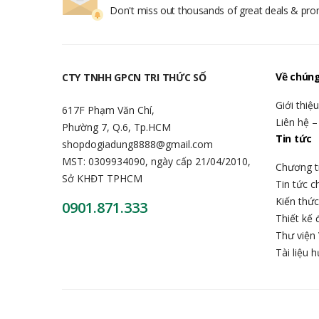
Don't miss out thousands of great deals & pr
Về chúng
CTY TNHH GPCN TRI THỨC SỐ
Giới thiệ
617F Phạm Văn Chí,
Liên hệ –
Phường 7, Q.6, Tp.HCM
Tin tức
shopdogiadung8888@gmail.com
MST: 0309934090, ngày cấp 21/04/2010,
Chương t
Sở KHĐT TPHCM
Tin tức 
Kiến thứ
0901.871.333
Thiết kế 
Thư viện 
Tài liệu 