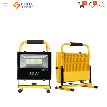
0
0
LOGIN
Enter your username and password to login.
Remember me
Login
Lost password?