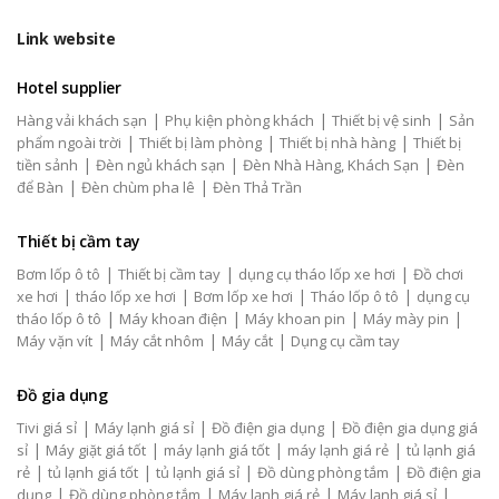
Link website
Hotel supplier
|
|
|
Hàng vải khách sạn
Phụ kiện phòng khách
Thiết bị vệ sinh
Sản
|
|
|
phẩm ngoài trời
Thiết bị làm phòng
Thiết bị nhà hàng
Thiết bị
|
|
|
tiền sảnh
Đèn ngủ khách sạn
Đèn Nhà Hàng, Khách Sạn
Đèn
|
|
để Bàn
Đèn chùm pha lê
Đèn Thả Trần
Thiết bị cầm tay
|
|
|
Bơm lốp ô tô
Thiết bị cầm tay
dụng cụ tháo lốp xe hơi
Đồ chơi
|
|
|
|
xe hơi
tháo lốp xe hơi
Bơm lốp xe hơi
Tháo lốp ô tô
dụng cụ
|
|
|
|
tháo lốp ô tô
Máy khoan điện
Máy khoan pin
Máy mày pin
|
|
|
Máy vặn vít
Máy cắt nhôm
Máy cắt
Dụng cụ cầm tay
Đồ gia dụng
|
|
|
Tivi giá sỉ
Máy lạnh giá sỉ
Đồ điện gia dụng
Đồ điện gia dụng giá
|
|
|
|
sỉ
Máy giặt giá tốt
máy lạnh giá tốt
máy lạnh giá rẻ
tủ lạnh giá
|
|
|
|
rẻ
tủ lạnh giá tốt
tủ lạnh giá sỉ
Đồ dùng phòng tắm
Đồ điện gia
|
|
|
|
dụng
Đồ dùng phòng tắm
Máy lạnh giá rẻ
Máy lạnh giá sỉ