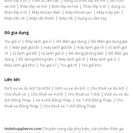
|
|
|
Bơm lốp ô tô
Thiết bị cầm tay
dụng cụ tháo lốp xe hơi
Đồ chơi
|
|
|
|
xe hơi
tháo lốp xe hơi
Bơm lốp xe hơi
Tháo lốp ô tô
dụng cụ
|
|
|
|
tháo lốp ô tô
Máy khoan điện
Máy khoan pin
Máy mày pin
|
|
|
Máy vặn vít
Máy cắt nhôm
Máy cắt
Dụng cụ cầm tay
Đồ gia dụng
|
|
|
Tivi giá sỉ
Máy lạnh giá sỉ
Đồ điện gia dụng
Đồ điện gia dụng giá
|
|
|
|
sỉ
Máy giặt giá tốt
máy lạnh giá tốt
máy lạnh giá rẻ
tủ lạnh giá
|
|
|
|
rẻ
tủ lạnh giá tốt
tủ lạnh giá sỉ
Đồ dùng phòng tắm
Đồ điện gia
|
|
|
|
dụng
Đồ dùng phòng tắm
Máy lạnh giá rẻ
Máy lạnh giá sỉ
|
|
|
Máy lạnh giá kho
Tivi giá sỉ
Tivi giá rẻ
Tivi giá kho
Liên kết
|
|
|
Dịch vụ xe du lịch Tp.HCM
Dịch vụ xe du lịch
Cho thuê xe du lịch
|
|
|
Cho thuê xe
Cho thuê xe 4 chỗ
Cho thuê xe 7 chỗ
Dịch vụ xe du
|
|
|
lịch Đồng Tháp
Xe 4 chỗ Đồng Tháp
Xe 7 chỗ Đồng Tháp
Cho
|
thuê xe Đồng Tháp
Cho thuê xe 7 chỗ Đồng Tháp
Hotelsuppliervn.com
Chuyên cung cấp phụ kiện, sản phẩm chăn ga