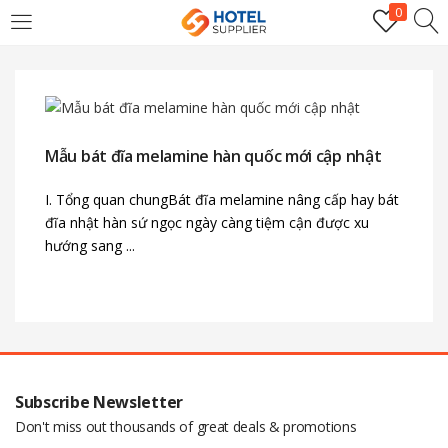
0
LOGIN
Enter your username and password to login.
Mẫu bát đĩa melamine hàn quốc mới cập nhật
I. Tổng quan chungBát đĩa melamine nâng cấp hay bát
đĩa nhật hàn sứ ngọc ngày càng tiệm cận được xu
hướng sang ...
Remember me
Login
Lost password?
Subscribe Newsletter
Don't miss out thousands of great deals & promotions