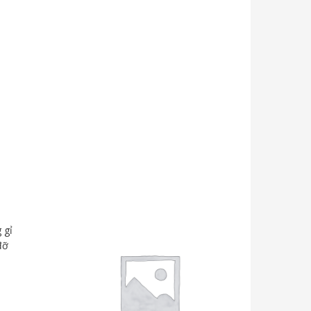
 gỉ
đỡ