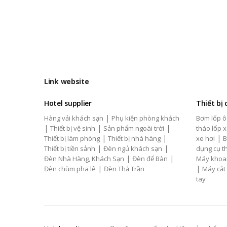
Link website
Hotel supplier
Thiết bị
|
Hàng vải khách sạn
Phụ kiện phòng khách
Bơm lốp ô
|
|
|
Thiết bị vệ sinh
Sản phẩm ngoài trời
tháo lốp x
|
|
|
Thiết bị làm phòng
Thiết bị nhà hàng
xe hơi
B
|
|
Thiết bị tiền sảnh
Đèn ngủ khách sạn
dụng cụ th
|
|
Đèn Nhà Hàng, Khách Sạn
Đèn để Bàn
Máy khoa
|
|
Đèn chùm pha lê
Đèn Thả Trần
Máy cắt
tay