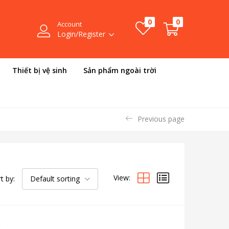
0
0
Account
Login/Register
Thiết bị vệ sinh
Sản phẩm ngoài trời
Previous page
View:
t by:
Default sorting