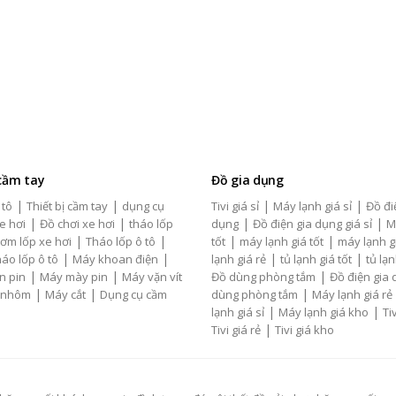
 cầm tay
Đồ gia dụng
|
|
|
|
 tô
Thiết bị cầm tay
dụng cụ
Tivi giá sỉ
Máy lạnh giá sỉ
Đồ đi
|
|
|
|
e hơi
Đồ chơi xe hơi
tháo lốp
dụng
Đồ điện gia dụng giá sỉ
M
|
|
|
|
ơm lốp xe hơi
Tháo lốp ô tô
tốt
máy lạnh giá tốt
máy lạnh g
|
|
|
|
áo lốp ô tô
Máy khoan điện
lạnh giá rẻ
tủ lạnh giá tốt
tủ lạn
|
|
|
n pin
Máy mày pin
Máy vặn vít
Đồ dùng phòng tắm
Đồ điện gia
|
|
|
 nhôm
Máy cắt
Dụng cụ cầm
dùng phòng tắm
Máy lạnh giá rẻ
|
|
lạnh giá sỉ
Máy lạnh giá kho
Tiv
|
Tivi giá rẻ
Tivi giá kho