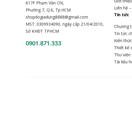
Giới thiệ
617F Phạm Văn Chí,
Liên hệ –
Phường 7, Q.6, Tp.HCM
Tin tức
shopdogiadung8888@gmail.com
MST: 0309934090, ngày cấp 21/04/2010,
Chương t
Sở KHĐT TPHCM
Tin tức 
Kiến thứ
0901.871.333
Thiết kế 
Thư viện 
Tài liệu 