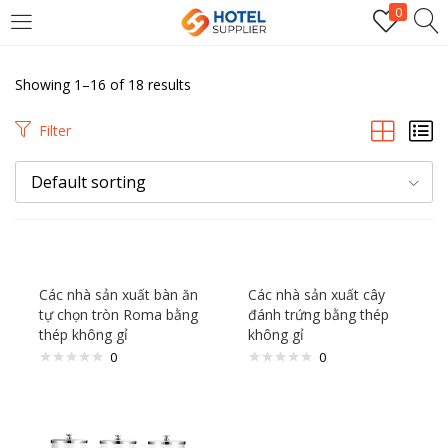
0
LOGIN
Showing 1–16 of 18 results
Enter your username and password to login.
Filter
Default sorting
Remember me
Các nhà sản xuất bàn ăn
Các nhà sản xuất cây
tự chọn tròn Roma bằng
đánh trứng bằng thép
Login
thép không gỉ
không gỉ
0
0
Lost password?