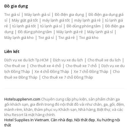
Đồ gia dụng
|
|
|
Tivi giá sỉ
Máy lạnh giá sỉ
Đồ điện gia dụng
Đồ điện gia dụng giá
|
|
|
|
sỉ
Máy giặt giá tốt
máy lạnh giá tốt
máy lạnh giá rẻ
tủ lạnh giá
|
|
|
|
rẻ
tủ lạnh giá tốt
tủ lạnh giá sỉ
Đồ dùng phòng tắm
Đồ điện gia
|
|
|
|
dụng
Đồ dùng phòng tắm
Máy lạnh giá rẻ
Máy lạnh giá sỉ
|
|
|
Máy lạnh giá kho
Tivi giá sỉ
Tivi giá rẻ
Tivi giá kho
Liên kết
|
|
|
Dịch vụ xe du lịch Tp.HCM
Dịch vụ xe du lịch
Cho thuê xe du lịch
|
|
|
Cho thuê xe
Cho thuê xe 4 chỗ
Cho thuê xe 7 chỗ
Dịch vụ xe du
|
|
|
lịch Đồng Tháp
Xe 4 chỗ Đồng Tháp
Xe 7 chỗ Đồng Tháp
Cho
|
thuê xe Đồng Tháp
Cho thuê xe 7 chỗ Đồng Tháp
Hotelsuppliervn.com
Chuyên cung cấp phụ kiện, sản phẩm chăn ga
gối khách sạn, gia đình trong đó nội thất đồ vải như chăn, ga, gối, đệm,
mành rèm, khăn, thảm phục vụ Khách sạn, Nhà hàng, Biệt thự, và các
khu Resort là mặt hàng chính.
Hotel Supplies In Vietnam
,
Căn nhà đẹp
,
Nội thất đẹp
,
Xu hướng nội
thất