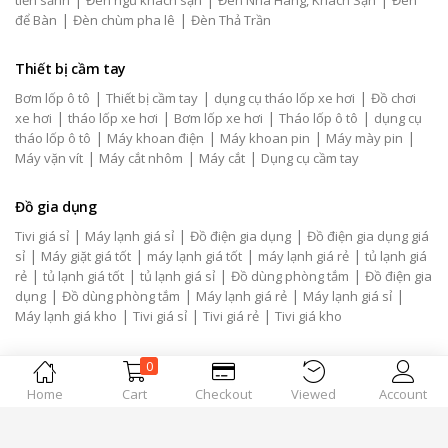
tiền sảnh
Đèn ngủ khách sạn
Đèn Nhà Hàng, Khách Sạn
Đèn
|
|
để Bàn
Đèn chùm pha lê
Đèn Thả Trần
Thiết bị cầm tay
|
|
|
Bơm lốp ô tô
Thiết bị cầm tay
dụng cụ tháo lốp xe hơi
Đồ chơi
|
|
|
|
xe hơi
tháo lốp xe hơi
Bơm lốp xe hơi
Tháo lốp ô tô
dụng cụ
|
|
|
|
tháo lốp ô tô
Máy khoan điện
Máy khoan pin
Máy mày pin
|
|
|
Máy vặn vít
Máy cắt nhôm
Máy cắt
Dụng cụ cầm tay
Đồ gia dụng
|
|
|
Tivi giá sỉ
Máy lạnh giá sỉ
Đồ điện gia dụng
Đồ điện gia dụng giá
|
|
|
|
sỉ
Máy giặt giá tốt
máy lạnh giá tốt
máy lạnh giá rẻ
tủ lạnh giá
|
|
|
|
rẻ
tủ lạnh giá tốt
tủ lạnh giá sỉ
Đồ dùng phòng tắm
Đồ điện gia
|
|
|
|
dụng
Đồ dùng phòng tắm
Máy lạnh giá rẻ
Máy lạnh giá sỉ
|
|
|
Máy lạnh giá kho
Tivi giá sỉ
Tivi giá rẻ
Tivi giá kho
Liên kết
0
|
|
|
Dịch vụ xe du lịch Tp.HCM
Home
Cart
Dịch vụ xe du lịch
Checkout
Viewed
Cho thuê xe du lịch
Account
|
|
|
Cho thuê xe
Cho thuê xe 4 chỗ
Cho thuê xe 7 chỗ
Dịch vụ xe du
|
|
|
lịch Đồng Tháp
Xe 4 chỗ Đồng Tháp
Xe 7 chỗ Đồng Tháp
Cho