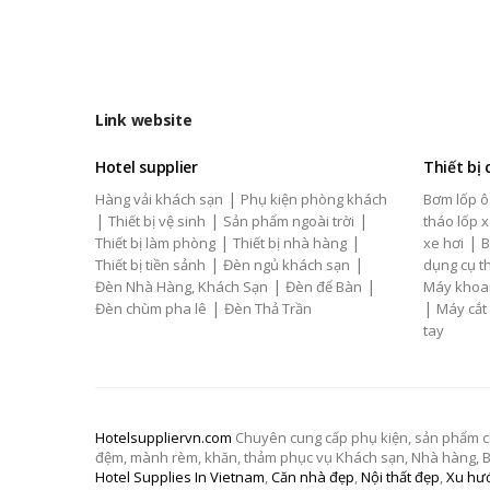
Link website
Hotel supplier
Thiết bị
|
Hàng vải khách sạn
Phụ kiện phòng khách
Bơm lốp ô
|
|
|
Thiết bị vệ sinh
Sản phẩm ngoài trời
tháo lốp x
|
|
|
Thiết bị làm phòng
Thiết bị nhà hàng
xe hơi
B
|
|
Thiết bị tiền sảnh
Đèn ngủ khách sạn
dụng cụ th
|
|
Đèn Nhà Hàng, Khách Sạn
Đèn để Bàn
Máy khoa
|
|
Đèn chùm pha lê
Đèn Thả Trần
Máy cắt
tay
Hotelsuppliervn.com
Chuyên cung cấp phụ kiện, sản phẩm chăn
đệm, mành rèm, khăn, thảm phục vụ Khách sạn, Nhà hàng, Biệ
Hotel Supplies In Vietnam
,
Căn nhà đẹp
,
Nội thất đẹp
,
Xu hướ