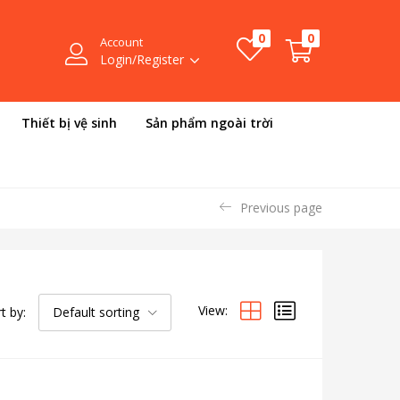
0
0
Account
Login/Register
Thiết bị vệ sinh
Sản phẩm ngoài trời
Previous page
View:
t by:
Default sorting