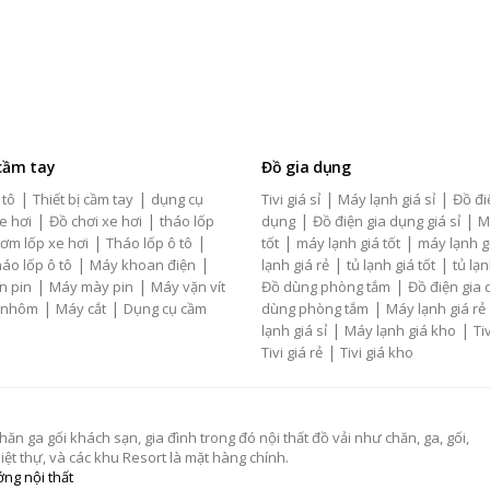
 cầm tay
Đồ gia dụng
|
|
|
|
 tô
Thiết bị cầm tay
dụng cụ
Tivi giá sỉ
Máy lạnh giá sỉ
Đồ đi
|
|
|
|
e hơi
Đồ chơi xe hơi
tháo lốp
dụng
Đồ điện gia dụng giá sỉ
M
|
|
|
|
ơm lốp xe hơi
Tháo lốp ô tô
tốt
máy lạnh giá tốt
máy lạnh g
|
|
|
|
áo lốp ô tô
Máy khoan điện
lạnh giá rẻ
tủ lạnh giá tốt
tủ lạn
|
|
|
n pin
Máy mày pin
Máy vặn vít
Đồ dùng phòng tắm
Đồ điện gia
|
|
|
 nhôm
Máy cắt
Dụng cụ cầm
dùng phòng tắm
Máy lạnh giá rẻ
|
|
lạnh giá sỉ
Máy lạnh giá kho
Tiv
|
Tivi giá rẻ
Tivi giá kho
 ga gối khách sạn, gia đình trong đó nội thất đồ vải như chăn, ga, gối,
t thự, và các khu Resort là mặt hàng chính.
ng nội thất