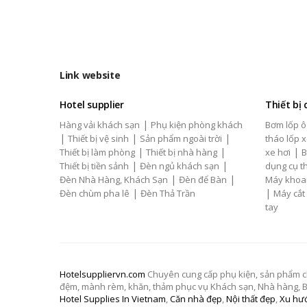
Link website
Hotel supplier
Thiết bị
|
Hàng vải khách sạn
Phụ kiện phòng khách
Bơm lốp ô
|
|
|
Thiết bị vệ sinh
Sản phẩm ngoài trời
tháo lốp x
|
|
|
Thiết bị làm phòng
Thiết bị nhà hàng
xe hơi
B
|
|
Thiết bị tiền sảnh
Đèn ngủ khách sạn
dụng cụ th
|
|
Đèn Nhà Hàng, Khách Sạn
Đèn để Bàn
Máy khoa
|
|
Đèn chùm pha lê
Đèn Thả Trần
Máy cắt
tay
Hotelsuppliervn.com
Chuyên cung cấp phụ kiện, sản phẩm chăn
đệm, mành rèm, khăn, thảm phục vụ Khách sạn, Nhà hàng, Biệ
Hotel Supplies In Vietnam
,
Căn nhà đẹp
,
Nội thất đẹp
,
Xu hướ