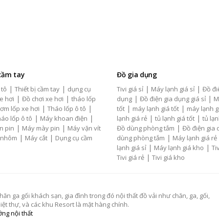
 cầm tay
Đồ gia dụng
|
|
|
|
 tô
Thiết bị cầm tay
dụng cụ
Tivi giá sỉ
Máy lạnh giá sỉ
Đồ đi
|
|
|
|
e hơi
Đồ chơi xe hơi
tháo lốp
dụng
Đồ điện gia dụng giá sỉ
M
|
|
|
|
ơm lốp xe hơi
Tháo lốp ô tô
tốt
máy lạnh giá tốt
máy lạnh g
|
|
|
|
áo lốp ô tô
Máy khoan điện
lạnh giá rẻ
tủ lạnh giá tốt
tủ lạn
|
|
|
n pin
Máy mày pin
Máy vặn vít
Đồ dùng phòng tắm
Đồ điện gia
|
|
|
 nhôm
Máy cắt
Dụng cụ cầm
dùng phòng tắm
Máy lạnh giá rẻ
|
|
lạnh giá sỉ
Máy lạnh giá kho
Tiv
|
Tivi giá rẻ
Tivi giá kho
 ga gối khách sạn, gia đình trong đó nội thất đồ vải như chăn, ga, gối,
t thự, và các khu Resort là mặt hàng chính.
ng nội thất