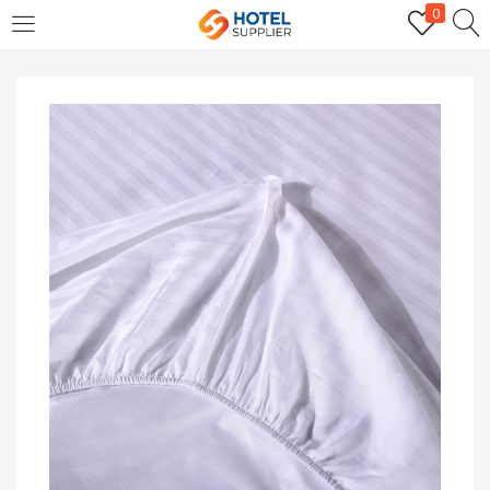
0
LOGIN
Enter your username and password to login.
Remember me
Login
Lost password?