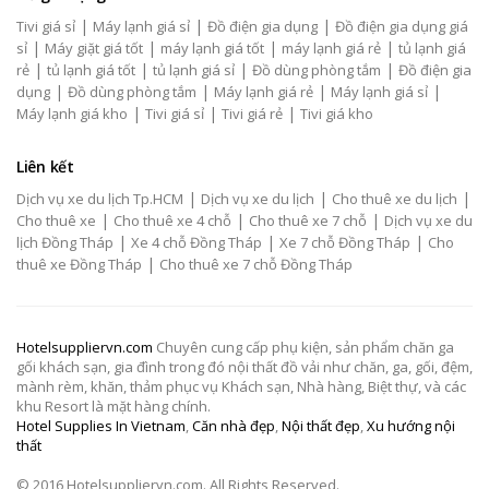
|
|
|
Tivi giá sỉ
Máy lạnh giá sỉ
Đồ điện gia dụng
Đồ điện gia dụng giá
|
|
|
|
sỉ
Máy giặt giá tốt
máy lạnh giá tốt
máy lạnh giá rẻ
tủ lạnh giá
|
|
|
|
rẻ
tủ lạnh giá tốt
tủ lạnh giá sỉ
Đồ dùng phòng tắm
Đồ điện gia
|
|
|
|
dụng
Đồ dùng phòng tắm
Máy lạnh giá rẻ
Máy lạnh giá sỉ
|
|
|
Máy lạnh giá kho
Tivi giá sỉ
Tivi giá rẻ
Tivi giá kho
Liên kết
|
|
|
Dịch vụ xe du lịch Tp.HCM
Dịch vụ xe du lịch
Cho thuê xe du lịch
|
|
|
Cho thuê xe
Cho thuê xe 4 chỗ
Cho thuê xe 7 chỗ
Dịch vụ xe du
|
|
|
lịch Đồng Tháp
Xe 4 chỗ Đồng Tháp
Xe 7 chỗ Đồng Tháp
Cho
|
thuê xe Đồng Tháp
Cho thuê xe 7 chỗ Đồng Tháp
Hotelsuppliervn.com
Chuyên cung cấp phụ kiện, sản phẩm chăn ga
gối khách sạn, gia đình trong đó nội thất đồ vải như chăn, ga, gối, đệm,
mành rèm, khăn, thảm phục vụ Khách sạn, Nhà hàng, Biệt thự, và các
khu Resort là mặt hàng chính.
Hotel Supplies In Vietnam
,
Căn nhà đẹp
,
Nội thất đẹp
,
Xu hướng nội
thất
© 2016 Hotelsuppliervn.com. All Rights Reserved.