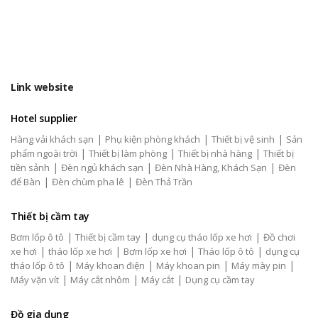
Link website
Hotel supplier
|
|
|
Hàng vải khách sạn
Phụ kiện phòng khách
Thiết bị vệ sinh
Sản
|
|
|
phẩm ngoài trời
Thiết bị làm phòng
Thiết bị nhà hàng
Thiết bị
|
|
|
tiền sảnh
Đèn ngủ khách sạn
Đèn Nhà Hàng, Khách Sạn
Đèn
|
|
để Bàn
Đèn chùm pha lê
Đèn Thả Trần
Thiết bị cầm tay
|
|
|
Bơm lốp ô tô
Thiết bị cầm tay
dụng cụ tháo lốp xe hơi
Đồ chơi
|
|
|
|
xe hơi
tháo lốp xe hơi
Bơm lốp xe hơi
Tháo lốp ô tô
dụng cụ
|
|
|
|
tháo lốp ô tô
Máy khoan điện
Máy khoan pin
Máy mày pin
|
|
|
Máy vặn vít
Máy cắt nhôm
Máy cắt
Dụng cụ cầm tay
Đồ gia dụng