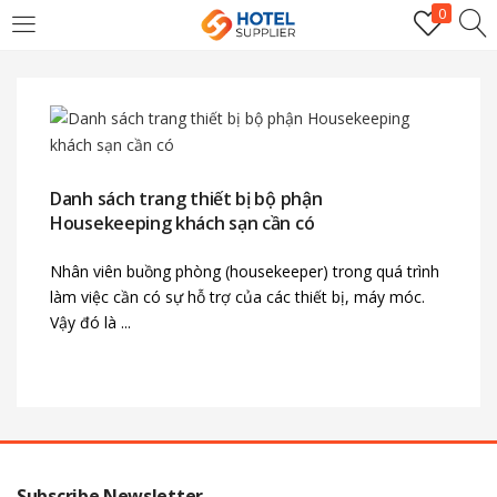
0
LOGIN
Enter your username and password to login.
Danh sách trang thiết bị bộ phận
Housekeeping khách sạn cần có
Nhân viên buồng phòng (housekeeper) trong quá trình
làm việc cần có sự hỗ trợ của các thiết bị, máy móc.
Remember me
Vậy đó là ...
Login
Lost password?
Subscribe Newsletter