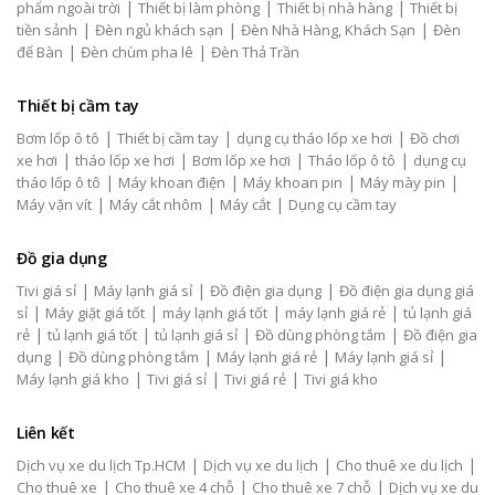
|
|
|
phẩm ngoài trời
Thiết bị làm phòng
Thiết bị nhà hàng
Thiết bị
|
|
|
tiền sảnh
Đèn ngủ khách sạn
Đèn Nhà Hàng, Khách Sạn
Đèn
|
|
để Bàn
Đèn chùm pha lê
Đèn Thả Trần
Thiết bị cầm tay
|
|
|
Bơm lốp ô tô
Thiết bị cầm tay
dụng cụ tháo lốp xe hơi
Đồ chơi
|
|
|
|
xe hơi
tháo lốp xe hơi
Bơm lốp xe hơi
Tháo lốp ô tô
dụng cụ
|
|
|
|
tháo lốp ô tô
Máy khoan điện
Máy khoan pin
Máy mày pin
|
|
|
Máy vặn vít
Máy cắt nhôm
Máy cắt
Dụng cụ cầm tay
Đồ gia dụng
|
|
|
Tivi giá sỉ
Máy lạnh giá sỉ
Đồ điện gia dụng
Đồ điện gia dụng giá
|
|
|
|
sỉ
Máy giặt giá tốt
máy lạnh giá tốt
máy lạnh giá rẻ
tủ lạnh giá
|
|
|
|
rẻ
tủ lạnh giá tốt
tủ lạnh giá sỉ
Đồ dùng phòng tắm
Đồ điện gia
|
|
|
|
dụng
Đồ dùng phòng tắm
Máy lạnh giá rẻ
Máy lạnh giá sỉ
|
|
|
Máy lạnh giá kho
Tivi giá sỉ
Tivi giá rẻ
Tivi giá kho
Liên kết
|
|
|
Dịch vụ xe du lịch Tp.HCM
Dịch vụ xe du lịch
Cho thuê xe du lịch
|
|
|
Cho thuê xe
Cho thuê xe 4 chỗ
Cho thuê xe 7 chỗ
Dịch vụ xe du