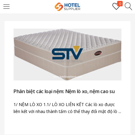
0
LOGIN
Enter your username and password to login.
Remember me
Phân biệt các loại nệm: Nệm lò xo, nệm cao su
Login
1/ NỆM LÒ XO 1.1/ LÒ XO LIÊN KẾT Các lò xo được
liên kết với nhau thành tấm có thể thay đổi mật độ lò ...
Lost password?