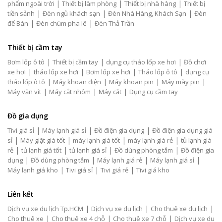
|
|
|
phẩm ngoài trời
Thiết bị làm phòng
Thiết bị nhà hàng
Thiết bị
|
|
|
tiền sảnh
Đèn ngủ khách sạn
Đèn Nhà Hàng, Khách Sạn
Đèn
|
|
để Bàn
Đèn chùm pha lê
Đèn Thả Trần
Thiết bị cầm tay
|
|
|
Bơm lốp ô tô
Thiết bị cầm tay
dụng cụ tháo lốp xe hơi
Đồ chơi
|
|
|
|
xe hơi
tháo lốp xe hơi
Bơm lốp xe hơi
Tháo lốp ô tô
dụng cụ
|
|
|
|
tháo lốp ô tô
Máy khoan điện
Máy khoan pin
Máy mày pin
|
|
|
Máy vặn vít
Máy cắt nhôm
Máy cắt
Dụng cụ cầm tay
Đồ gia dụng
|
|
|
Tivi giá sỉ
Máy lạnh giá sỉ
Đồ điện gia dụng
Đồ điện gia dụng giá
|
|
|
|
sỉ
Máy giặt giá tốt
máy lạnh giá tốt
máy lạnh giá rẻ
tủ lạnh giá
|
|
|
|
rẻ
tủ lạnh giá tốt
tủ lạnh giá sỉ
Đồ dùng phòng tắm
Đồ điện gia
|
|
|
|
dụng
Đồ dùng phòng tắm
Máy lạnh giá rẻ
Máy lạnh giá sỉ
|
|
|
Máy lạnh giá kho
Tivi giá sỉ
Tivi giá rẻ
Tivi giá kho
Liên kết
|
|
|
Dịch vụ xe du lịch Tp.HCM
Dịch vụ xe du lịch
Cho thuê xe du lịch
|
|
|
Cho thuê xe
Cho thuê xe 4 chỗ
Cho thuê xe 7 chỗ
Dịch vụ xe du