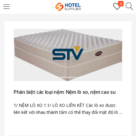
0
LOGIN
Enter your username and password to login.
Remember me
Phân biệt các loại nệm: Nệm lò xo, nệm cao su
Login
1/ NỆM LÒ XO 1.1/ LÒ XO LIÊN KẾT Các lò xo được
liên kết với nhau thành tấm có thể thay đổi mật độ lò ...
Lost password?