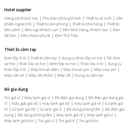
Hotel supplier
|
|
|
Hàng vải khách sạn
Phụ kiện phòng khách
Thiết bị vệ sinh
Sản
|
|
|
phẩm ngoài trời
Thiết bị làm phòng
Thiết bị nhà hàng
Thiết bị
|
|
|
tiền sảnh
Đèn ngủ khách sạn
Đèn Nhà Hàng, Khách Sạn
Đèn
|
|
để Bàn
Đèn chùm pha lê
Đèn Thả Trần
Thiết bị cầm tay
|
|
|
Bơm lốp ô tô
Thiết bị cầm tay
dụng cụ tháo lốp xe hơi
Đồ chơi
|
|
|
|
xe hơi
tháo lốp xe hơi
Bơm lốp xe hơi
Tháo lốp ô tô
dụng cụ
|
|
|
|
tháo lốp ô tô
Máy khoan điện
Máy khoan pin
Máy mày pin
|
|
|
Máy vặn vít
Máy cắt nhôm
Máy cắt
Dụng cụ cầm tay
Đồ gia dụng
|
|
|
Tivi giá sỉ
Máy lạnh giá sỉ
Đồ điện gia dụng
Đồ điện gia dụng giá
|
|
|
|
sỉ
Máy giặt giá tốt
máy lạnh giá tốt
máy lạnh giá rẻ
tủ lạnh giá
|
|
|
|
rẻ
tủ lạnh giá tốt
tủ lạnh giá sỉ
Đồ dùng phòng tắm
Đồ điện gia
|
|
|
|
dụng
Đồ dùng phòng tắm
Máy lạnh giá rẻ
Máy lạnh giá sỉ
|
|
|
Máy lạnh giá kho
Tivi giá sỉ
Tivi giá rẻ
Tivi giá kho