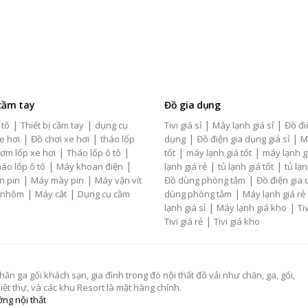
 cầm tay
Đồ gia dụng
|
|
|
|
 tô
Thiết bị cầm tay
dụng cụ
Tivi giá sỉ
Máy lạnh giá sỉ
Đồ đi
|
|
|
|
e hơi
Đồ chơi xe hơi
tháo lốp
dụng
Đồ điện gia dụng giá sỉ
M
|
|
|
|
ơm lốp xe hơi
Tháo lốp ô tô
tốt
máy lạnh giá tốt
máy lạnh g
|
|
|
|
áo lốp ô tô
Máy khoan điện
lạnh giá rẻ
tủ lạnh giá tốt
tủ lạn
|
|
|
n pin
Máy mày pin
Máy vặn vít
Đồ dùng phòng tắm
Đồ điện gia
|
|
|
 nhôm
Máy cắt
Dụng cụ cầm
dùng phòng tắm
Máy lạnh giá rẻ
|
|
lạnh giá sỉ
Máy lạnh giá kho
Tiv
|
Tivi giá rẻ
Tivi giá kho
 ga gối khách sạn, gia đình trong đó nội thất đồ vải như chăn, ga, gối,
t thự, và các khu Resort là mặt hàng chính.
ng nội thất