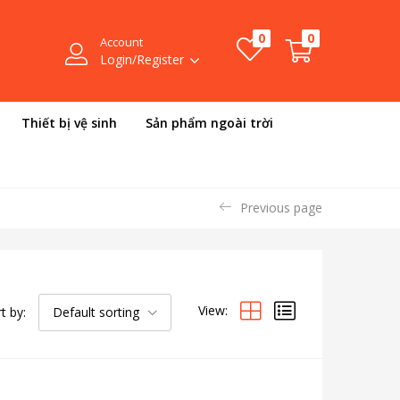
0
0
Account
Login/Register
Thiết bị vệ sinh
Sản phẩm ngoài trời
Previous page
View:
t by:
Default sorting