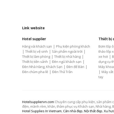
Link website
Hotel supplier
Thiết bị
|
Hàng vải khách sạn
Phụ kiện phòng khách
Bơm lốp ô
|
|
|
Thiết bị vệ sinh
Sản phẩm ngoài trời
tháo lốp x
|
|
|
Thiết bị làm phòng
Thiết bị nhà hàng
xe hơi
B
|
|
Thiết bị tiền sảnh
Đèn ngủ khách sạn
dụng cụ th
|
|
Đèn Nhà Hàng, Khách Sạn
Đèn để Bàn
Máy khoa
|
|
Đèn chùm pha lê
Đèn Thả Trần
Máy cắt
tay
Hotelsuppliervn.com
Chuyên cung cấp phụ kiện, sản phẩm chăn
đệm, mành rèm, khăn, thảm phục vụ Khách sạn, Nhà hàng, Biệ
Hotel Supplies In Vietnam
,
Căn nhà đẹp
,
Nội thất đẹp
,
Xu hướ