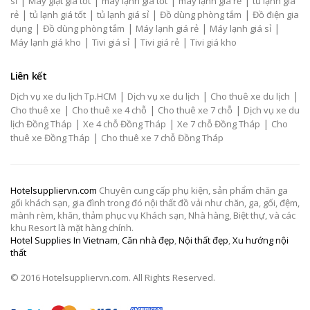
|
|
|
|
sỉ
Máy giặt giá tốt
máy lạnh giá tốt
máy lạnh giá rẻ
tủ lạnh giá
|
|
|
|
rẻ
tủ lạnh giá tốt
tủ lạnh giá sỉ
Đồ dùng phòng tắm
Đồ điện gia
|
|
|
|
dụng
Đồ dùng phòng tắm
Máy lạnh giá rẻ
Máy lạnh giá sỉ
|
|
|
Máy lạnh giá kho
Tivi giá sỉ
Tivi giá rẻ
Tivi giá kho
Liên kết
|
|
|
Dịch vụ xe du lịch Tp.HCM
Dịch vụ xe du lịch
Cho thuê xe du lịch
|
|
|
Cho thuê xe
Cho thuê xe 4 chỗ
Cho thuê xe 7 chỗ
Dịch vụ xe du
|
|
|
lịch Đồng Tháp
Xe 4 chỗ Đồng Tháp
Xe 7 chỗ Đồng Tháp
Cho
|
thuê xe Đồng Tháp
Cho thuê xe 7 chỗ Đồng Tháp
Hotelsuppliervn.com
Chuyên cung cấp phụ kiện, sản phẩm chăn ga
gối khách sạn, gia đình trong đó nội thất đồ vải như chăn, ga, gối, đệm,
mành rèm, khăn, thảm phục vụ Khách sạn, Nhà hàng, Biệt thự, và các
khu Resort là mặt hàng chính.
Hotel Supplies In Vietnam
,
Căn nhà đẹp
,
Nội thất đẹp
,
Xu hướng nội
thất
© 2016 Hotelsuppliervn.com. All Rights Reserved.