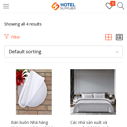
0
LOGIN
Showing all 4 results
Enter your username and password to login.
Filter
Default sorting
Remember me
Login
Lost password?
Bán buôn Nhà hàng
Các nhà sản xuất và