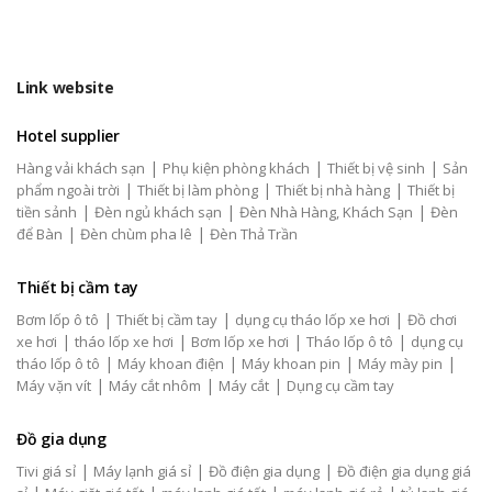
Link website
Hotel supplier
|
|
|
Hàng vải khách sạn
Phụ kiện phòng khách
Thiết bị vệ sinh
Sản
|
|
|
phẩm ngoài trời
Thiết bị làm phòng
Thiết bị nhà hàng
Thiết bị
|
|
|
tiền sảnh
Đèn ngủ khách sạn
Đèn Nhà Hàng, Khách Sạn
Đèn
|
|
để Bàn
Đèn chùm pha lê
Đèn Thả Trần
Thiết bị cầm tay
|
|
|
Bơm lốp ô tô
Thiết bị cầm tay
dụng cụ tháo lốp xe hơi
Đồ chơi
|
|
|
|
xe hơi
tháo lốp xe hơi
Bơm lốp xe hơi
Tháo lốp ô tô
dụng cụ
|
|
|
|
tháo lốp ô tô
Máy khoan điện
Máy khoan pin
Máy mày pin
|
|
|
Máy vặn vít
Máy cắt nhôm
Máy cắt
Dụng cụ cầm tay
Đồ gia dụng
|
|
|
Tivi giá sỉ
Máy lạnh giá sỉ
Đồ điện gia dụng
Đồ điện gia dụng giá