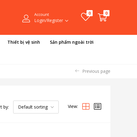
0
0
Account
Login/Register
Thiết bị vệ sinh
Sản phẩm ngoài trời
Previous page
View:
t by:
Default sorting