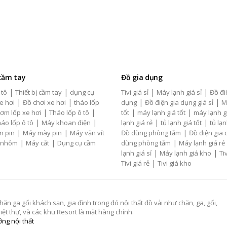
 cầm tay
Đồ gia dụng
|
|
|
|
 tô
Thiết bị cầm tay
dụng cụ
Tivi giá sỉ
Máy lạnh giá sỉ
Đồ đi
|
|
|
|
e hơi
Đồ chơi xe hơi
tháo lốp
dụng
Đồ điện gia dụng giá sỉ
M
|
|
|
|
ơm lốp xe hơi
Tháo lốp ô tô
tốt
máy lạnh giá tốt
máy lạnh g
|
|
|
|
áo lốp ô tô
Máy khoan điện
lạnh giá rẻ
tủ lạnh giá tốt
tủ lạn
|
|
|
n pin
Máy mày pin
Máy vặn vít
Đồ dùng phòng tắm
Đồ điện gia
|
|
|
 nhôm
Máy cắt
Dụng cụ cầm
dùng phòng tắm
Máy lạnh giá rẻ
|
|
lạnh giá sỉ
Máy lạnh giá kho
Tiv
|
Tivi giá rẻ
Tivi giá kho
 ga gối khách sạn, gia đình trong đó nội thất đồ vải như chăn, ga, gối,
t thự, và các khu Resort là mặt hàng chính.
ng nội thất