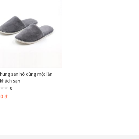
hung san hô dùng một lần
 khách sạn
0
00
₫