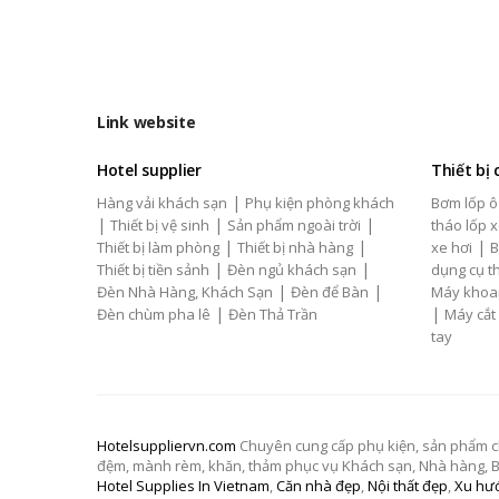
Link website
Hotel supplier
Thiết bị
|
Hàng vải khách sạn
Phụ kiện phòng khách
Bơm lốp ô
|
|
|
Thiết bị vệ sinh
Sản phẩm ngoài trời
tháo lốp x
|
|
|
Thiết bị làm phòng
Thiết bị nhà hàng
xe hơi
B
|
|
Thiết bị tiền sảnh
Đèn ngủ khách sạn
dụng cụ th
|
|
Đèn Nhà Hàng, Khách Sạn
Đèn để Bàn
Máy khoa
|
|
Đèn chùm pha lê
Đèn Thả Trần
Máy cắt
tay
Hotelsuppliervn.com
Chuyên cung cấp phụ kiện, sản phẩm chăn
đệm, mành rèm, khăn, thảm phục vụ Khách sạn, Nhà hàng, Biệ
Hotel Supplies In Vietnam
,
Căn nhà đẹp
,
Nội thất đẹp
,
Xu hướ