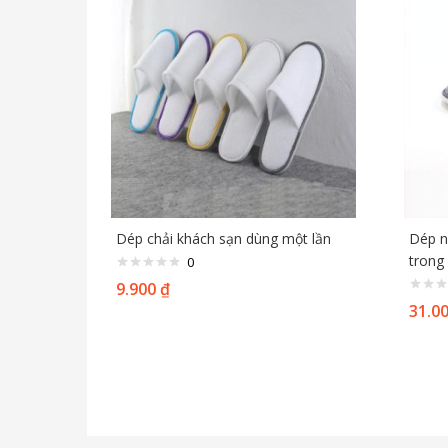
Dép chải khách sạn dùng một lần
Dép n
trong
0
9.900
₫
31.0