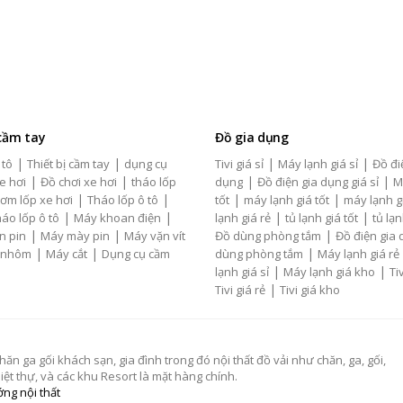
 cầm tay
Đồ gia dụng
|
|
|
|
 tô
Thiết bị cầm tay
dụng cụ
Tivi giá sỉ
Máy lạnh giá sỉ
Đồ đi
|
|
|
|
e hơi
Đồ chơi xe hơi
tháo lốp
dụng
Đồ điện gia dụng giá sỉ
M
|
|
|
|
ơm lốp xe hơi
Tháo lốp ô tô
tốt
máy lạnh giá tốt
máy lạnh g
|
|
|
|
áo lốp ô tô
Máy khoan điện
lạnh giá rẻ
tủ lạnh giá tốt
tủ lạn
|
|
|
n pin
Máy mày pin
Máy vặn vít
Đồ dùng phòng tắm
Đồ điện gia
|
|
|
 nhôm
Máy cắt
Dụng cụ cầm
dùng phòng tắm
Máy lạnh giá rẻ
|
|
lạnh giá sỉ
Máy lạnh giá kho
Tiv
|
Tivi giá rẻ
Tivi giá kho
 ga gối khách sạn, gia đình trong đó nội thất đồ vải như chăn, ga, gối,
t thự, và các khu Resort là mặt hàng chính.
ng nội thất