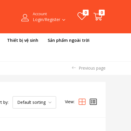
0
0
Account
Login/Register
Thiết bị vệ sinh
Sản phẩm ngoài trời
Previous page
View:
t by:
Default sorting