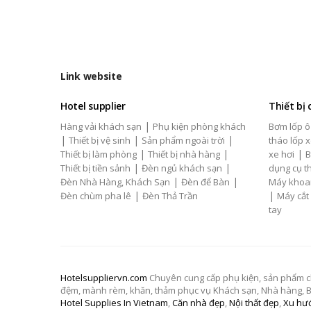
Link website
Hotel supplier
Thiết bị
|
Hàng vải khách sạn
Phụ kiện phòng khách
Bơm lốp ô
|
|
|
Thiết bị vệ sinh
Sản phẩm ngoài trời
tháo lốp x
|
|
|
Thiết bị làm phòng
Thiết bị nhà hàng
xe hơi
B
|
|
Thiết bị tiền sảnh
Đèn ngủ khách sạn
dụng cụ th
|
|
Đèn Nhà Hàng, Khách Sạn
Đèn để Bàn
Máy khoa
|
|
Đèn chùm pha lê
Đèn Thả Trần
Máy cắt
tay
Hotelsuppliervn.com
Chuyên cung cấp phụ kiện, sản phẩm chăn
đệm, mành rèm, khăn, thảm phục vụ Khách sạn, Nhà hàng, Biệ
Hotel Supplies In Vietnam
,
Căn nhà đẹp
,
Nội thất đẹp
,
Xu hướ