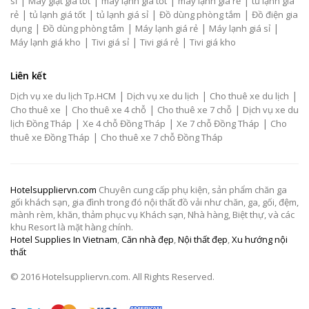
|
|
|
|
sỉ
Máy giặt giá tốt
máy lạnh giá tốt
máy lạnh giá rẻ
tủ lạnh giá
|
|
|
|
rẻ
tủ lạnh giá tốt
tủ lạnh giá sỉ
Đồ dùng phòng tắm
Đồ điện gia
|
|
|
|
dụng
Đồ dùng phòng tắm
Máy lạnh giá rẻ
Máy lạnh giá sỉ
|
|
|
Máy lạnh giá kho
Tivi giá sỉ
Tivi giá rẻ
Tivi giá kho
Liên kết
|
|
|
Dịch vụ xe du lịch Tp.HCM
Dịch vụ xe du lịch
Cho thuê xe du lịch
|
|
|
Cho thuê xe
Cho thuê xe 4 chỗ
Cho thuê xe 7 chỗ
Dịch vụ xe du
|
|
|
lịch Đồng Tháp
Xe 4 chỗ Đồng Tháp
Xe 7 chỗ Đồng Tháp
Cho
|
thuê xe Đồng Tháp
Cho thuê xe 7 chỗ Đồng Tháp
Hotelsuppliervn.com
Chuyên cung cấp phụ kiện, sản phẩm chăn ga
gối khách sạn, gia đình trong đó nội thất đồ vải như chăn, ga, gối, đệm,
mành rèm, khăn, thảm phục vụ Khách sạn, Nhà hàng, Biệt thự, và các
khu Resort là mặt hàng chính.
Hotel Supplies In Vietnam
,
Căn nhà đẹp
,
Nội thất đẹp
,
Xu hướng nội
thất
© 2016 Hotelsuppliervn.com. All Rights Reserved.