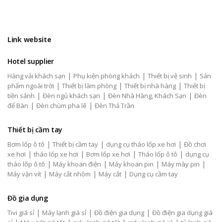
Link website
Hotel supplier
|
|
|
Hàng vải khách sạn
Phụ kiện phòng khách
Thiết bị vệ sinh
Sản
|
|
|
phẩm ngoài trời
Thiết bị làm phòng
Thiết bị nhà hàng
Thiết bị
|
|
|
tiền sảnh
Đèn ngủ khách sạn
Đèn Nhà Hàng, Khách Sạn
Đèn
|
|
để Bàn
Đèn chùm pha lê
Đèn Thả Trần
Thiết bị cầm tay
|
|
|
Bơm lốp ô tô
Thiết bị cầm tay
dụng cụ tháo lốp xe hơi
Đồ chơi
|
|
|
|
xe hơi
tháo lốp xe hơi
Bơm lốp xe hơi
Tháo lốp ô tô
dụng cụ
|
|
|
|
tháo lốp ô tô
Máy khoan điện
Máy khoan pin
Máy mày pin
|
|
|
Máy vặn vít
Máy cắt nhôm
Máy cắt
Dụng cụ cầm tay
Đồ gia dụng
|
|
|
Tivi giá sỉ
Máy lạnh giá sỉ
Đồ điện gia dụng
Đồ điện gia dụng giá