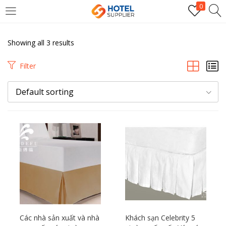
0
LOGIN
Showing all 3 results
Enter your username and password to login.
Filter
Default sorting
Remember me
Login
Lost password?
Các nhà sản xuất và nhà
Khách sạn Celebrity 5