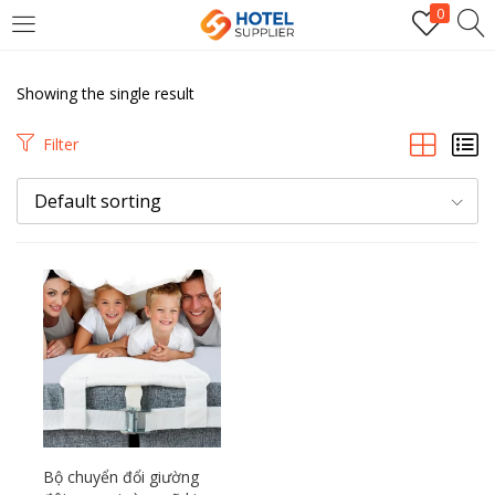
0
LOGIN
Showing the single result
Enter your username and password to login.
Filter
Default sorting
Remember me
Login
Lost password?
Bộ chuyển đổi giường