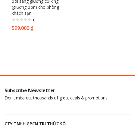
đôi sang giường cỡ king
(giường đơn) cho phòng
khách sạn
0
599.000
₫
Subscribe Newsletter
Don't miss out thousands of great deals & promotions
CTY TNHH GPCN TRI THỨC SỐ