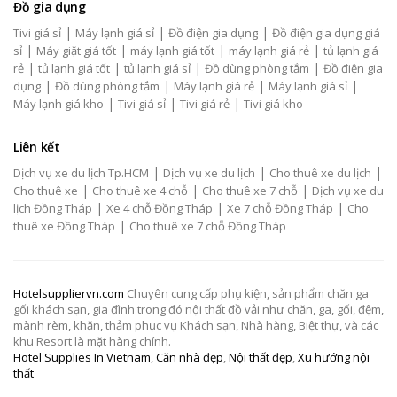
Đồ gia dụng
|
|
|
Tivi giá sỉ
Máy lạnh giá sỉ
Đồ điện gia dụng
Đồ điện gia dụng giá
|
|
|
|
sỉ
Máy giặt giá tốt
máy lạnh giá tốt
máy lạnh giá rẻ
tủ lạnh giá
|
|
|
|
rẻ
tủ lạnh giá tốt
tủ lạnh giá sỉ
Đồ dùng phòng tắm
Đồ điện gia
|
|
|
|
dụng
Đồ dùng phòng tắm
Máy lạnh giá rẻ
Máy lạnh giá sỉ
|
|
|
Máy lạnh giá kho
Tivi giá sỉ
Tivi giá rẻ
Tivi giá kho
Liên kết
|
|
|
Dịch vụ xe du lịch Tp.HCM
Dịch vụ xe du lịch
Cho thuê xe du lịch
|
|
|
Cho thuê xe
Cho thuê xe 4 chỗ
Cho thuê xe 7 chỗ
Dịch vụ xe du
|
|
|
lịch Đồng Tháp
Xe 4 chỗ Đồng Tháp
Xe 7 chỗ Đồng Tháp
Cho
|
thuê xe Đồng Tháp
Cho thuê xe 7 chỗ Đồng Tháp
Hotelsuppliervn.com
Chuyên cung cấp phụ kiện, sản phẩm chăn ga
gối khách sạn, gia đình trong đó nội thất đồ vải như chăn, ga, gối, đệm,
mành rèm, khăn, thảm phục vụ Khách sạn, Nhà hàng, Biệt thự, và các
khu Resort là mặt hàng chính.
Hotel Supplies In Vietnam
,
Căn nhà đẹp
,
Nội thất đẹp
,
Xu hướng nội
thất