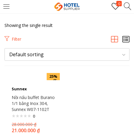
0
LOGIN
Showing the single result
Enter your username and password to login.
Filter
Default sorting
25%
off
Remember me
Sunnex
Nồi nấu buffet Burano
Login
1/1 bằng Inox 304,
Sunnex W07-1102T
Lost password?
0
28.000.000
₫
21.000.000
₫