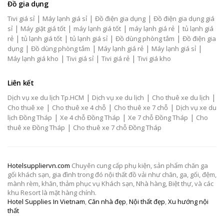
Đồ gia dụng
|
|
|
Tivi giá sỉ
Máy lạnh giá sỉ
Đồ điện gia dụng
Đồ điện gia dụng giá
|
|
|
|
sỉ
Máy giặt giá tốt
máy lạnh giá tốt
máy lạnh giá rẻ
tủ lạnh giá
|
|
|
|
rẻ
tủ lạnh giá tốt
tủ lạnh giá sỉ
Đồ dùng phòng tắm
Đồ điện gia
|
|
|
|
dụng
Đồ dùng phòng tắm
Máy lạnh giá rẻ
Máy lạnh giá sỉ
|
|
|
Máy lạnh giá kho
Tivi giá sỉ
Tivi giá rẻ
Tivi giá kho
Liên kết
|
|
|
Dịch vụ xe du lịch Tp.HCM
Dịch vụ xe du lịch
Cho thuê xe du lịch
|
|
|
Cho thuê xe
Cho thuê xe 4 chỗ
Cho thuê xe 7 chỗ
Dịch vụ xe du
|
|
|
lịch Đồng Tháp
Xe 4 chỗ Đồng Tháp
Xe 7 chỗ Đồng Tháp
Cho
|
thuê xe Đồng Tháp
Cho thuê xe 7 chỗ Đồng Tháp
Hotelsuppliervn.com
Chuyên cung cấp phụ kiện, sản phẩm chăn ga
gối khách sạn, gia đình trong đó nội thất đồ vải như chăn, ga, gối, đệm,
mành rèm, khăn, thảm phục vụ Khách sạn, Nhà hàng, Biệt thự, và các
khu Resort là mặt hàng chính.
Hotel Supplies In Vietnam
,
Căn nhà đẹp
,
Nội thất đẹp
,
Xu hướng nội
thất