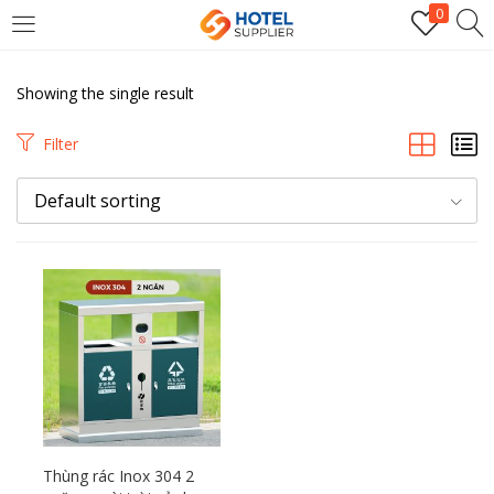
0
LOGIN
Showing the single result
Enter your username and password to login.
Filter
Default sorting
Remember me
Login
Lost password?
Thùng rác Inox 304 2