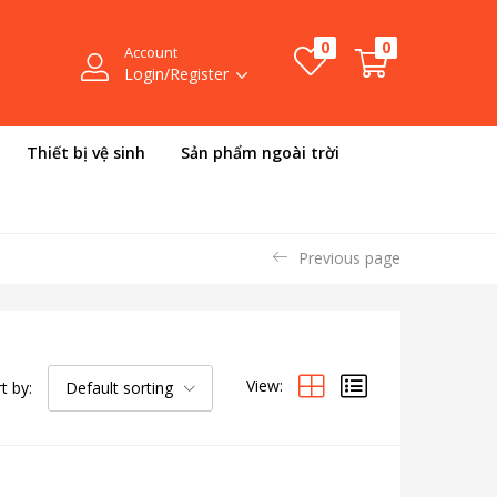
0
0
Account
Login/Register
Thiết bị vệ sinh
Sản phẩm ngoài trời
Previous page
View:
t by:
Default sorting