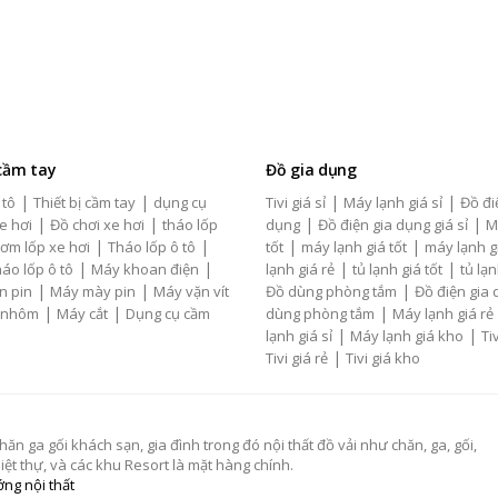
 cầm tay
Đồ gia dụng
|
|
|
|
 tô
Thiết bị cầm tay
dụng cụ
Tivi giá sỉ
Máy lạnh giá sỉ
Đồ đi
|
|
|
|
e hơi
Đồ chơi xe hơi
tháo lốp
dụng
Đồ điện gia dụng giá sỉ
M
|
|
|
|
ơm lốp xe hơi
Tháo lốp ô tô
tốt
máy lạnh giá tốt
máy lạnh g
|
|
|
|
áo lốp ô tô
Máy khoan điện
lạnh giá rẻ
tủ lạnh giá tốt
tủ lạn
|
|
|
n pin
Máy mày pin
Máy vặn vít
Đồ dùng phòng tắm
Đồ điện gia
|
|
|
 nhôm
Máy cắt
Dụng cụ cầm
dùng phòng tắm
Máy lạnh giá rẻ
|
|
lạnh giá sỉ
Máy lạnh giá kho
Tiv
|
Tivi giá rẻ
Tivi giá kho
 ga gối khách sạn, gia đình trong đó nội thất đồ vải như chăn, ga, gối,
t thự, và các khu Resort là mặt hàng chính.
ng nội thất