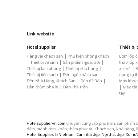
Link website
Hotel supplier
Thiết bị
|
Hàng vải khách sạn
Phụ kiện phòng khách
Bơm lốp ô
|
|
|
Thiết bị vệ sinh
Sản phẩm ngoài trời
tháo lốp x
|
|
|
Thiết bị làm phòng
Thiết bị nhà hàng
xe hơi
B
|
|
Thiết bị tiền sảnh
Đèn ngủ khách sạn
dụng cụ th
|
|
Đèn Nhà Hàng, Khách Sạn
Đèn để Bàn
Máy khoa
|
|
Đèn chùm pha lê
Đèn Thả Trần
Máy cắt
tay
Hotelsuppliervn.com
Chuyên cung cấp phụ kiện, sản phẩm chăn
đệm, mành rèm, khăn, thảm phục vụ Khách sạn, Nhà hàng, Biệ
Hotel Supplies In Vietnam
,
Căn nhà đẹp
,
Nội thất đẹp
,
Xu hướ