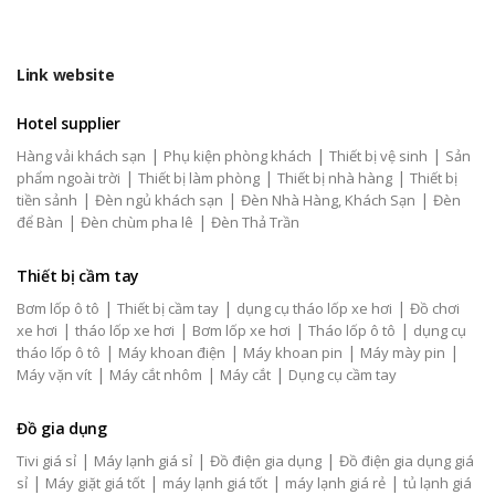
Link website
Hotel supplier
|
|
|
Hàng vải khách sạn
Phụ kiện phòng khách
Thiết bị vệ sinh
Sản
|
|
|
phẩm ngoài trời
Thiết bị làm phòng
Thiết bị nhà hàng
Thiết bị
|
|
|
tiền sảnh
Đèn ngủ khách sạn
Đèn Nhà Hàng, Khách Sạn
Đèn
|
|
để Bàn
Đèn chùm pha lê
Đèn Thả Trần
Thiết bị cầm tay
|
|
|
Bơm lốp ô tô
Thiết bị cầm tay
dụng cụ tháo lốp xe hơi
Đồ chơi
|
|
|
|
xe hơi
tháo lốp xe hơi
Bơm lốp xe hơi
Tháo lốp ô tô
dụng cụ
|
|
|
|
tháo lốp ô tô
Máy khoan điện
Máy khoan pin
Máy mày pin
|
|
|
Máy vặn vít
Máy cắt nhôm
Máy cắt
Dụng cụ cầm tay
Đồ gia dụng
|
|
|
Tivi giá sỉ
Máy lạnh giá sỉ
Đồ điện gia dụng
Đồ điện gia dụng giá
|
|
|
|
sỉ
Máy giặt giá tốt
máy lạnh giá tốt
máy lạnh giá rẻ
tủ lạnh giá