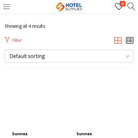
0
LOGIN
Showing all 4 results
Enter your username and password to login.
Filter
Default sorting
Remember me
Login
Lost password?
Sunnex
Sunnex