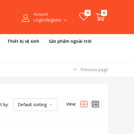
0
0
Account
Login/Register
Thiết bị vệ sinh
Sản phẩm ngoài trời
Previous page
View:
t by:
Default sorting