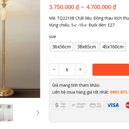
–
3.750.000
₫
4.700.000
₫
Mã: TQ22108
Chất liệu: Đồng thau
Kích th
Vùng chiếu: 5㎡-10㎡
Đuôi đèn: E27
size
36x56cm
38x65cm
45x160cm
Add To Cart
Giá mang tính tham khảo.
Liên hệ mua hàng giá tốt nhất:
0901.871.