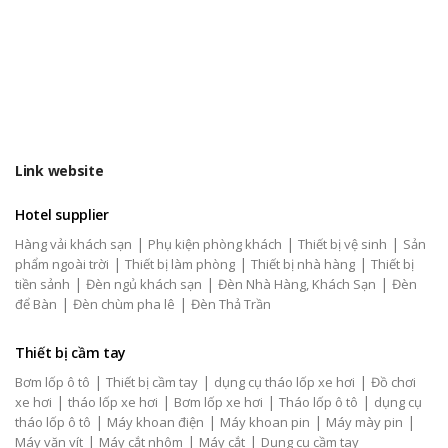
Link website
Hotel supplier
|
|
|
Hàng vải khách sạn
Phụ kiện phòng khách
Thiết bị vệ sinh
Sản
|
|
|
phẩm ngoài trời
Thiết bị làm phòng
Thiết bị nhà hàng
Thiết bị
|
|
|
tiền sảnh
Đèn ngủ khách sạn
Đèn Nhà Hàng, Khách Sạn
Đèn
|
|
để Bàn
Đèn chùm pha lê
Đèn Thả Trần
Thiết bị cầm tay
|
|
|
Bơm lốp ô tô
Thiết bị cầm tay
dụng cụ tháo lốp xe hơi
Đồ chơi
|
|
|
|
xe hơi
tháo lốp xe hơi
Bơm lốp xe hơi
Tháo lốp ô tô
dụng cụ
|
|
|
|
tháo lốp ô tô
Máy khoan điện
Máy khoan pin
Máy mày pin
|
|
|
Máy vặn vít
Máy cắt nhôm
Máy cắt
Dụng cụ cầm tay