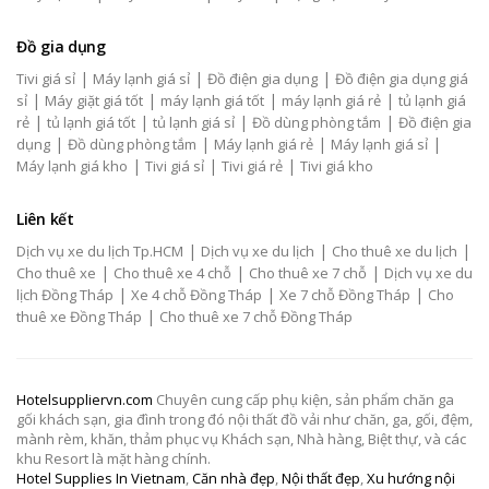
Đồ gia dụng
|
|
|
Tivi giá sỉ
Máy lạnh giá sỉ
Đồ điện gia dụng
Đồ điện gia dụng giá
|
|
|
|
sỉ
Máy giặt giá tốt
máy lạnh giá tốt
máy lạnh giá rẻ
tủ lạnh giá
|
|
|
|
rẻ
tủ lạnh giá tốt
tủ lạnh giá sỉ
Đồ dùng phòng tắm
Đồ điện gia
|
|
|
|
dụng
Đồ dùng phòng tắm
Máy lạnh giá rẻ
Máy lạnh giá sỉ
|
|
|
Máy lạnh giá kho
Tivi giá sỉ
Tivi giá rẻ
Tivi giá kho
Liên kết
|
|
|
Dịch vụ xe du lịch Tp.HCM
Dịch vụ xe du lịch
Cho thuê xe du lịch
|
|
|
Cho thuê xe
Cho thuê xe 4 chỗ
Cho thuê xe 7 chỗ
Dịch vụ xe du
|
|
|
lịch Đồng Tháp
Xe 4 chỗ Đồng Tháp
Xe 7 chỗ Đồng Tháp
Cho
|
thuê xe Đồng Tháp
Cho thuê xe 7 chỗ Đồng Tháp
Hotelsuppliervn.com
Chuyên cung cấp phụ kiện, sản phẩm chăn ga
gối khách sạn, gia đình trong đó nội thất đồ vải như chăn, ga, gối, đệm,
mành rèm, khăn, thảm phục vụ Khách sạn, Nhà hàng, Biệt thự, và các
khu Resort là mặt hàng chính.
Hotel Supplies In Vietnam
,
Căn nhà đẹp
,
Nội thất đẹp
,
Xu hướng nội