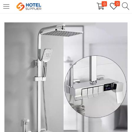
0
0
LOGIN
Enter your username and password to login.
Remember me
Login
Lost password?