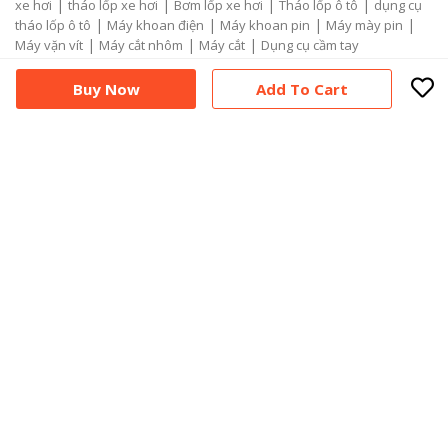
|
|
|
|
xe hơi
tháo lốp xe hơi
Bơm lốp xe hơi
Tháo lốp ô tô
dụng cụ
|
|
|
|
tháo lốp ô tô
Máy khoan điện
Máy khoan pin
Máy mày pin
|
|
|
Máy vặn vít
Máy cắt nhôm
Máy cắt
Dụng cụ cầm tay
Buy Now
Add To Cart
Đồ gia dụng
|
|
|
Tivi giá sỉ
Máy lạnh giá sỉ
Đồ điện gia dụng
Đồ điện gia dụng giá
|
|
|
|
sỉ
Máy giặt giá tốt
máy lạnh giá tốt
máy lạnh giá rẻ
tủ lạnh giá
|
|
|
|
rẻ
tủ lạnh giá tốt
tủ lạnh giá sỉ
Đồ dùng phòng tắm
Đồ điện gia
|
|
|
|
dụng
Đồ dùng phòng tắm
Máy lạnh giá rẻ
Máy lạnh giá sỉ
|
|
|
Máy lạnh giá kho
Tivi giá sỉ
Tivi giá rẻ
Tivi giá kho
Liên kết
1.740.000
₫
|
|
|
Dịch vụ xe du lịch Tp.HCM
Dịch vụ xe du lịch
Cho thuê xe du lịch
|
|
|
Cho thuê xe
Cho thuê xe 4 chỗ
Cho thuê xe 7 chỗ
Dịch vụ xe du
|
|
|
lịch Đồng Tháp
Xe 4 chỗ Đồng Tháp
Xe 7 chỗ Đồng Tháp
Cho
|
thuê xe Đồng Tháp
Cho thuê xe 7 chỗ Đồng Tháp
Add To Cart
Buy Now
Hotelsuppliervn.com
Chuyên cung cấp phụ kiện, sản phẩm chăn ga
gối khách sạn, gia đình trong đó nội thất đồ vải như chăn, ga, gối, đệm,