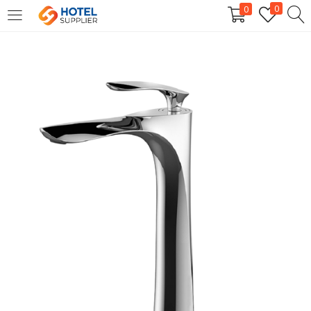
0
0
LOGIN
Enter your username and password to login.
Remember me
Login
Lost password?