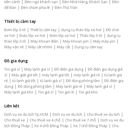
|
|
|
tiền sảnh
Đèn ngủ khách sạn
Đèn Nhà Hàng, Khách Sạn
Đèn
|
|
để Bàn
Đèn chùm pha lê
Đèn Thả Trần
Thiết bị cầm tay
|
|
|
Bơm lốp ô tô
Thiết bị cầm tay
dụng cụ tháo lốp xe hơi
Đồ chơi
|
|
|
|
xe hơi
tháo lốp xe hơi
Bơm lốp xe hơi
Tháo lốp ô tô
dụng cụ
|
|
|
|
tháo lốp ô tô
Máy khoan điện
Máy khoan pin
Máy mày pin
|
|
|
Máy vặn vít
Máy cắt nhôm
Máy cắt
Dụng cụ cầm tay
Đồ gia dụng
|
|
|
Tivi giá sỉ
Máy lạnh giá sỉ
Đồ điện gia dụng
Đồ điện gia dụng giá
|
|
|
|
sỉ
Máy giặt giá tốt
máy lạnh giá tốt
máy lạnh giá rẻ
tủ lạnh giá
|
|
|
|
rẻ
tủ lạnh giá tốt
tủ lạnh giá sỉ
Đồ dùng phòng tắm
Đồ điện gia
|
|
|
|
dụng
Đồ dùng phòng tắm
Máy lạnh giá rẻ
Máy lạnh giá sỉ
|
|
|
Máy lạnh giá kho
Tivi giá sỉ
Tivi giá rẻ
Tivi giá kho
Liên kết
|
|
|
Dịch vụ xe du lịch Tp.HCM
Dịch vụ xe du lịch
Cho thuê xe du lịch
|
|
|
Cho thuê xe
Cho thuê xe 4 chỗ
Cho thuê xe 7 chỗ
Dịch vụ xe du
|
|
|
lịch Đồng Tháp
Xe 4 chỗ Đồng Tháp
Xe 7 chỗ Đồng Tháp
Cho