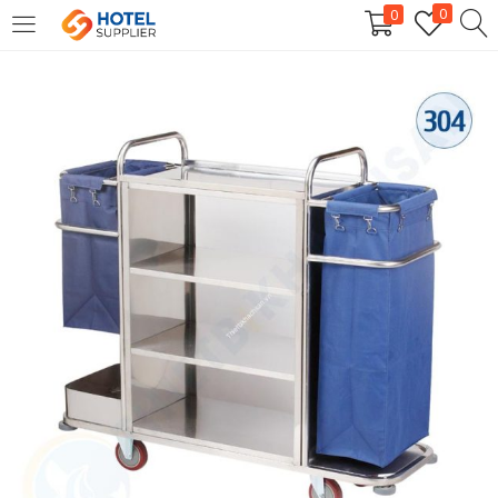
0
0
LOGIN
Enter your username and password to login.
Remember me
Login
Lost password?