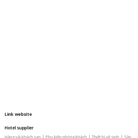
Link website
Hotel supplier
|
|
|
Hàng vải khách sạn
Phụ kiện phòng khách
Thiết bị vệ sinh
Sản