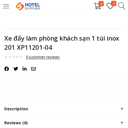
0
0
LOGIN
Enter your username and password to login.
Xe đẩy làm phòng khách sạn 1 túi inox
201 XP11201-04
0
customer reviews
Remember me
Login
Description
Lost password?
Reviews (0)