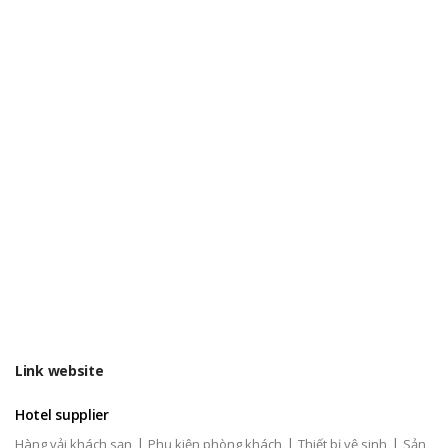
Link website
Hotel supplier
|
|
|
Hàng vải khách sạn
Phụ kiện phòng khách
Thiết bị vệ sinh
Sản