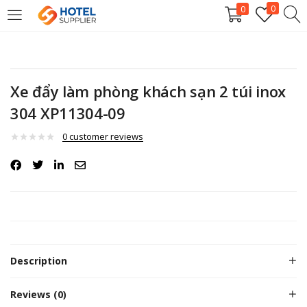
0
0
LOGIN
Enter your username and password to login.
Xe đẩy làm phòng khách sạn 2 túi inox
304 XP11304-09
0
customer reviews
Remember me
Login
Description
Lost password?
Reviews (0)