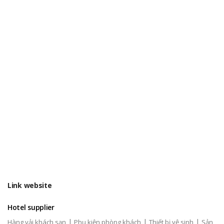
Link website
Hotel supplier
|
|
|
Hàng vải khách sạn
Phụ kiện phòng khách
Thiết bị vệ sinh
Sản