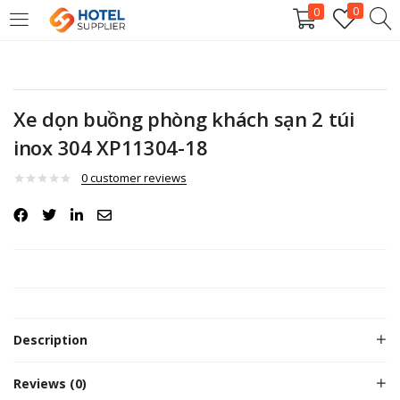
0
0
LOGIN
Enter your username and password to login.
Xe dọn buồng phòng khách sạn 2 túi
inox 304 XP11304-18
0
customer reviews
Remember me
Login
Description
Lost password?
Reviews (0)