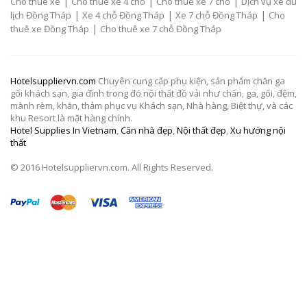
|
|
|
Cho thuê xe
Cho thuê xe 4 chỗ
Cho thuê xe 7 chỗ
Dịch vụ xe du
|
|
|
lịch Đồng Tháp
Xe 4 chỗ Đồng Tháp
Xe 7 chỗ Đồng Tháp
Cho
|
thuê xe Đồng Tháp
Cho thuê xe 7 chỗ Đồng Tháp
Hotelsuppliervn.com
Chuyên cung cấp phụ kiện, sản phẩm chăn ga
gối khách sạn, gia đình trong đó nội thất đồ vải như chăn, ga, gối, đệm,
mành rèm, khăn, thảm phục vụ Khách sạn, Nhà hàng, Biệt thự, và các
khu Resort là mặt hàng chính.
Hotel Supplies In Vietnam
,
Căn nhà đẹp
,
Nội thất đẹp
,
Xu hướng nội
thất
© 2016 Hotelsuppliervn.com. All Rights Reserved.