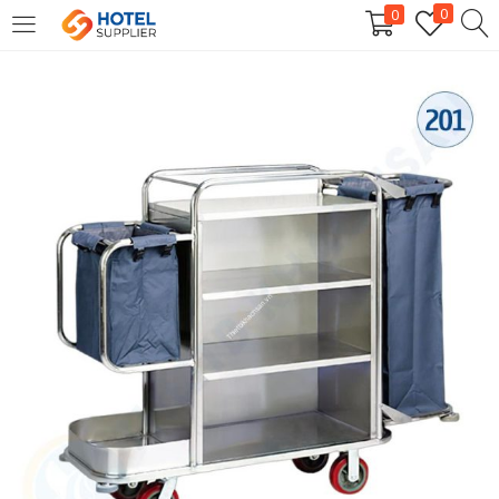
0
0
LOGIN
Enter your username and password to login.
Remember me
Login
Lost password?