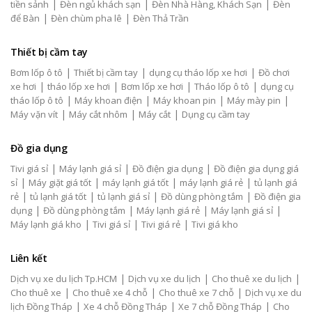
|
|
|
tiền sảnh
Đèn ngủ khách sạn
Đèn Nhà Hàng, Khách Sạn
Đèn
|
|
để Bàn
Đèn chùm pha lê
Đèn Thả Trần
Thiết bị cầm tay
|
|
|
Bơm lốp ô tô
Thiết bị cầm tay
dụng cụ tháo lốp xe hơi
Đồ chơi
|
|
|
|
xe hơi
tháo lốp xe hơi
Bơm lốp xe hơi
Tháo lốp ô tô
dụng cụ
|
|
|
|
tháo lốp ô tô
Máy khoan điện
Máy khoan pin
Máy mày pin
|
|
|
Máy vặn vít
Máy cắt nhôm
Máy cắt
Dụng cụ cầm tay
Đồ gia dụng
|
|
|
Tivi giá sỉ
Máy lạnh giá sỉ
Đồ điện gia dụng
Đồ điện gia dụng giá
|
|
|
|
sỉ
Máy giặt giá tốt
máy lạnh giá tốt
máy lạnh giá rẻ
tủ lạnh giá
|
|
|
|
rẻ
tủ lạnh giá tốt
tủ lạnh giá sỉ
Đồ dùng phòng tắm
Đồ điện gia
|
|
|
|
dụng
Đồ dùng phòng tắm
Máy lạnh giá rẻ
Máy lạnh giá sỉ
|
|
|
Máy lạnh giá kho
Tivi giá sỉ
Tivi giá rẻ
Tivi giá kho
Liên kết
|
|
|
Dịch vụ xe du lịch Tp.HCM
Dịch vụ xe du lịch
Cho thuê xe du lịch
|
|
|
Cho thuê xe
Cho thuê xe 4 chỗ
Cho thuê xe 7 chỗ
Dịch vụ xe du
|
|
|
lịch Đồng Tháp
Xe 4 chỗ Đồng Tháp
Xe 7 chỗ Đồng Tháp
Cho