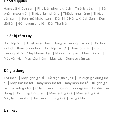
Hotel supplier
|
|
|
Hàng vải khách sạn
Phụ kiện phòng khách
Thiết bị vệ sinh
Sản
|
|
|
phẩm ngoài trời
Thiết bị làm phòng
Thiết bị nhà hàng
Thiết bị
|
|
|
tiền sảnh
Đèn ngủ khách sạn
Đèn Nhà Hàng, Khách Sạn
Đèn
|
|
để Bàn
Đèn chùm pha lê
Đèn Thả Trần
Thiết bị cầm tay
|
|
|
Bơm lốp ô tô
Thiết bị cầm tay
dụng cụ tháo lốp xe hơi
Đồ chơi
|
|
|
|
xe hơi
tháo lốp xe hơi
Bơm lốp xe hơi
Tháo lốp ô tô
dụng cụ
|
|
|
|
tháo lốp ô tô
Máy khoan điện
Máy khoan pin
Máy mày pin
|
|
|
Máy vặn vít
Máy cắt nhôm
Máy cắt
Dụng cụ cầm tay
Đồ gia dụng
|
|
|
Tivi giá sỉ
Máy lạnh giá sỉ
Đồ điện gia dụng
Đồ điện gia dụng giá
|
|
|
|
sỉ
Máy giặt giá tốt
máy lạnh giá tốt
máy lạnh giá rẻ
tủ lạnh giá
|
|
|
|
rẻ
tủ lạnh giá tốt
tủ lạnh giá sỉ
Đồ dùng phòng tắm
Đồ điện gia
|
|
|
|
dụng
Đồ dùng phòng tắm
Máy lạnh giá rẻ
Máy lạnh giá sỉ
|
|
|
Máy lạnh giá kho
Tivi giá sỉ
Tivi giá rẻ
Tivi giá kho
Liên kết