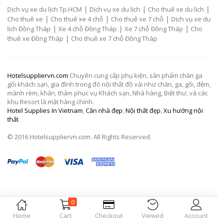
|
|
|
Dịch vụ xe du lịch Tp.HCM
Dịch vụ xe du lịch
Cho thuê xe du lịch
|
|
|
Cho thuê xe
Cho thuê xe 4 chỗ
Cho thuê xe 7 chỗ
Dịch vụ xe du
|
|
|
lịch Đồng Tháp
Xe 4 chỗ Đồng Tháp
Xe 7 chỗ Đồng Tháp
Cho
|
thuê xe Đồng Tháp
Cho thuê xe 7 chỗ Đồng Tháp
Hotelsuppliervn.com
Chuyên cung cấp phụ kiện, sản phẩm chăn ga
gối khách sạn, gia đình trong đó nội thất đồ vải như chăn, ga, gối, đệm,
mành rèm, khăn, thảm phục vụ Khách sạn, Nhà hàng, Biệt thự, và các
khu Resort là mặt hàng chính.
Hotel Supplies In Vietnam
,
Căn nhà đẹp
,
Nội thất đẹp
,
Xu hướng nội
thất
© 2016 Hotelsuppliervn.com. All Rights Reserved.
0
Home
Cart
Checkout
Viewed
Account