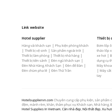
Link website
Hotel supplier
Thiết bị
|
Hàng vải khách sạn
Phụ kiện phòng khách
Bơm lốp ô
|
|
|
Thiết bị vệ sinh
Sản phẩm ngoài trời
tháo lốp x
|
|
|
Thiết bị làm phòng
Thiết bị nhà hàng
xe hơi
B
|
|
Thiết bị tiền sảnh
Đèn ngủ khách sạn
dụng cụ th
|
|
Đèn Nhà Hàng, Khách Sạn
Đèn để Bàn
Máy khoa
|
|
Đèn chùm pha lê
Đèn Thả Trần
Máy cắt
tay
Hotelsuppliervn.com
Chuyên cung cấp phụ kiện, sản phẩm chăn
đệm, mành rèm, khăn, thảm phục vụ Khách sạn, Nhà hàng, Biệ
Hotel Supplies In Vietnam
,
Căn nhà đẹp
,
Nội thất đẹp
,
Xu hướ