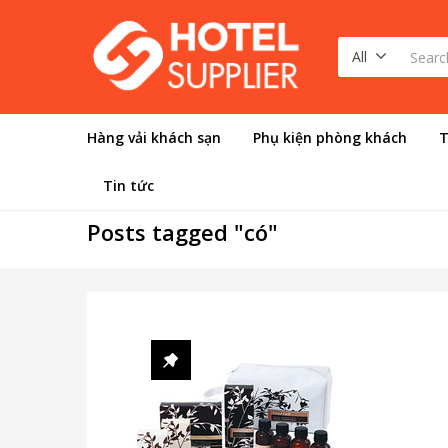
All
Hàng vải khách sạn
Phụ kiện phòng khách
T
Home
/
Tags
Tin tức
Posts tagged "có"