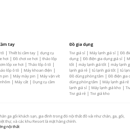
 cầm tay
Đồ gia dụng
|
|
|
|
 tô
Thiết bị cầm tay
dụng cụ
Tivi giá sỉ
Máy lạnh giá sỉ
Đồ đi
|
|
|
|
e hơi
Đồ chơi xe hơi
tháo lốp
dụng
Đồ điện gia dụng giá sỉ
M
|
|
|
|
ơm lốp xe hơi
Tháo lốp ô tô
tốt
máy lạnh giá tốt
máy lạnh g
|
|
|
|
áo lốp ô tô
Máy khoan điện
lạnh giá rẻ
tủ lạnh giá tốt
tủ lạn
|
|
|
n pin
Máy mày pin
Máy vặn vít
Đồ dùng phòng tắm
Đồ điện gia
|
|
|
 nhôm
Máy cắt
Dụng cụ cầm
dùng phòng tắm
Máy lạnh giá rẻ
|
|
lạnh giá sỉ
Máy lạnh giá kho
Tiv
|
Tivi giá rẻ
Tivi giá kho
 ga gối khách sạn, gia đình trong đó nội thất đồ vải như chăn, ga, gối,
t thự, và các khu Resort là mặt hàng chính.
ng nội thất