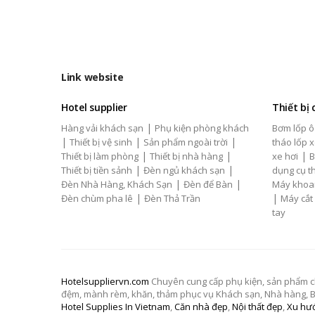
Link website
Hotel supplier
Thiết bị
|
Hàng vải khách sạn
Phụ kiện phòng khách
Bơm lốp ô
|
|
|
Thiết bị vệ sinh
Sản phẩm ngoài trời
tháo lốp x
|
|
|
Thiết bị làm phòng
Thiết bị nhà hàng
xe hơi
B
|
|
Thiết bị tiền sảnh
Đèn ngủ khách sạn
dụng cụ th
|
|
Đèn Nhà Hàng, Khách Sạn
Đèn để Bàn
Máy khoa
|
|
Đèn chùm pha lê
Đèn Thả Trần
Máy cắt
tay
Hotelsuppliervn.com
Chuyên cung cấp phụ kiện, sản phẩm chăn
đệm, mành rèm, khăn, thảm phục vụ Khách sạn, Nhà hàng, Biệ
Hotel Supplies In Vietnam
,
Căn nhà đẹp
,
Nội thất đẹp
,
Xu hướ