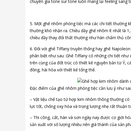
chuyên gia tone sur tone luôn mang lại feeling sang tr
5. Một ghế nhôm phòng tiệc mà các chi tiết thường kh
thường khó nhận ra. Chiều dầy ghế nhôm ít nhất là 
chiều dầy thay đổi thất thường như hàn chấm thủ cô
6. Đối với ghế Tiffany truyền thống hay ghế Napoleon
phân biệt như sau: Ghế Tiffany có những chi tiết như
trên cùng của đốt trúc có thiết kế nguyên bản từ Ý, 
đồng, hài hòa với thiết kế tổng thể.
Đặc điểm của ghế nhôm phòng tiệc cần lưu ý như sa
– Vật liệu chế tạo từ hợp kim nhôm thông thường có 
lực tốt, chống oxy hóa và trọng lượng nhẹ rất thuận t
– Thi công, cắt, hàn và sơn ngày nay được cơ giới hó
sản xuất với số lượng nhiều nên giá thành của sản ph