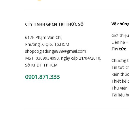
Về chúng
CTY TNHH GPCN TRI THỨC SỐ
Giới thiệ
617F Phạm Văn Chí,
Liên hệ –
Phường 7, Q.6, Tp.HCM
Tin tức
shopdogiadung8888@gmail.com
MST: 0309934090, ngày cấp 21/04/2010,
Chương t
Sở KHĐT TPHCM
Tin tức 
Kiến thứ
0901.871.333
Thiết kế 
Thư viện 
Tài liệu 