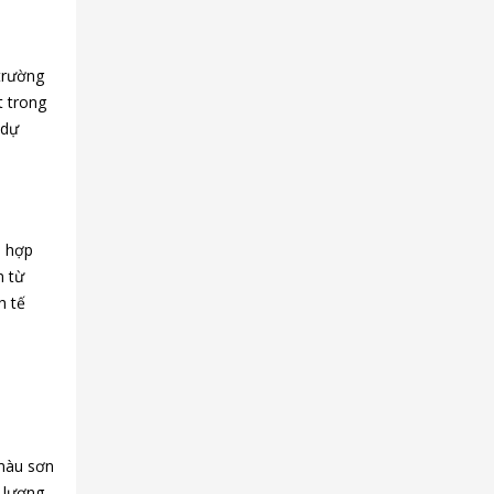
trường
t trong
 dự
ù hợp
m từ
h tế
 màu sơn
t lượng