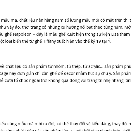
, mẫu mã, chất liệu nên hàng năm số lượng mẫu mới có mặt trên thị 
 như váy áo, thời trang có những xu hướng nổi bật theo từng năm. Mộ
u ghế Napoleon – đây là mẫu ghế xuất hiện trong sự kiện Lisa tham
loại biến thể từ ghế Tiffany xuất hiện vào thế kỷ 19 tại Ý.
về chất liệu có sản phẩm từ nhôm, từ thép, từ acrylic… sản phẩm ph
vintage hay đơn giản chỉ cần ghế để decor nhằm hút sự chú ý. Sản phẩ
ễ cưới tổ chức ngoài trời không quá đông với trang trí nhẹ nhàng, tin
iểu dáng mẫu mã mới ra đời, có thể thay đổi về kiểu dáng, thay đổi
ày càng phát triển các sản phẩm làm ra với thời gian nhanh hơn, chấ