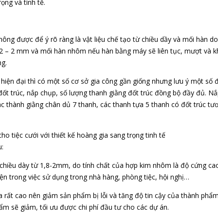
ọng và tinh tế.
ông được để ý rõ ràng là vật liệu chế tạo từ chiều dầy và mối hàn d
1,2 – 2 mm và mối hàn nhôm nếu hàn bằng máy sẽ liên tục, mượt và k
ng.
 hiện đại thì có một số cơ sở gia công gần giống nhưng lưu ý một số 
 đốt trúc, nắp chụp, số lượng thanh giằng đốt trúc đồng bộ đầy đủ. N
các thành giằng chân dủ 7 thanh, các thanh tựa 5 thanh có đốt trúc tư
u:
chiều dày từ 1,8-2mm, do tính chất của hợp kim nhôm là độ cứng cao
iện trong việc sử dụng trong nhà hàng, phòng tiệc, hội nghị…
a rất cao nên giảm sản phẩm bị lỗi và tăng độ tin cậy của thành phẩ
ẩm sẽ giảm, tối ưu được chi phí đầu tư cho các dự án.