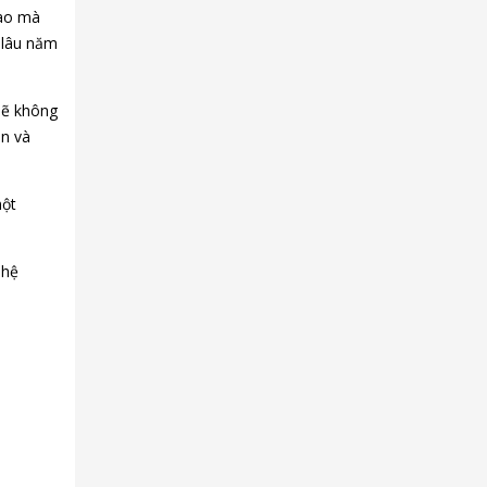
cao mà
 lâu năm
sẽ không
ân và
một
 hệ