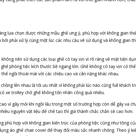
hàng lựa chọn được những mẫu ghế ưng ý, phù hợp với không gian thi
 bởi phải xử lý cùng một lúc các nhu cầu vê sử dụng và không gian th
không nên sử dụng các loại ghế có tay vịn vì rõ ràng về mặt tiện dụn
 ghế phòng tiệc kích thước bề ngang lớn. Ghế không có tay vịn có th
thể ngồi thoài mái với các chiều cao và cân nặng khác nhau.
hồng lên nhau là tối ưu nhất vì không phải lúc nào cũng full khách t
 có xe trolley chở ghế không tốn nhân công quá nhiều.
cao vì gây mỏi khi ngồi lâu trong một số trường hợp còn dễ gây va c
iều nguyên vật liệu để chế tạo thì giá thành chắc chắn sẽ cao hơn.
g phù hợp với không gian kiến trúc của phòng tiệc cũng như tông củ
dụng áo ghế chair cover để thay đổi màu sắc nhanh chóng. Theo ý ki