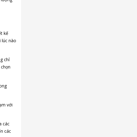
ết kế
ì lúc nào
g chỉ
ể chọn
rong
hạm với
a các
ến các