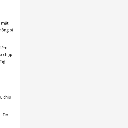
o mắt
hông bị
điểm
ắp chụp
ơng
, chịu
m. Do