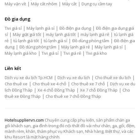
|
|
|
Máy vặn vít
Máy cắt nhôm
Máy cắt
Dụng cụ cầm tay
Đồ gia dụng
|
|
|
Tivi giá sỉ
Máy lạnh giá sỉ
Đồ điện gia dụng
Đồ điện gia dụng giá
|
|
|
|
sỉ
Máy giặt giá tốt
máy lạnh giá tốt
máy lạnh giá rẻ
tủ lạnh giá
|
|
|
|
rẻ
tủ lạnh giá tốt
tủ lạnh giá sỉ
Đồ dùng phòng tắm
Đồ điện gia
|
|
|
|
dụng
Đồ dùng phòng tắm
Máy lạnh giá rẻ
Máy lạnh giá sỉ
|
|
|
Máy lạnh giá kho
Tivi giá sỉ
Tivi giá rẻ
Tivi giá kho
Liên kết
|
|
|
Dịch vụ xe du lịch Tp.HCM
Dịch vụ xe du lịch
Cho thuê xe du lịch
|
|
|
Cho thuê xe
Cho thuê xe 4 chỗ
Cho thuê xe 7 chỗ
Dịch vụ xe du
|
|
|
lịch Đồng Tháp
Xe 4 chỗ Đồng Tháp
Xe 7 chỗ Đồng Tháp
Cho
|
thuê xe Đồng Tháp
Cho thuê xe 7 chỗ Đồng Tháp
Hotelsuppliervn.com
Chuyên cung cấp phụ kiện, sản phẩm chăn ga
gối khách sạn, gia đình trong đó nội thất đồ vải như chăn, ga, gối, đệm,
mành rèm, khăn, thảm phục vụ Khách sạn, Nhà hàng, Biệt thự, và các
khu Resort là mặt hàng chính.