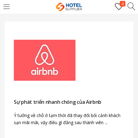
0
LOGIN
Enter your username and password to login.
Remember me
Sự phát triển nhanh chóng của Airbnb
Login
Ý tưởng về chỗ ở tạm thời đã thay đổi bối cảnh khách
Lost password?
sạn mãi mãi, vậy điều gì đằng sau thành viên ...