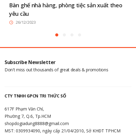
Bàn ghế nhà hàng, phòng tiệc sản xuất theo
b
yêu cầu
26/12/2023
Subscribe Newsletter
Don't miss out thousands of great deals & promotions
CTY TNHH GPCN TRI THỨC SỐ
617F Phạm Văn Chí,
Phường 7, Q.6, Tp.HCM
shopdogiadung8888@gmail.com
MST: 0309934090, ngày cấp 21/04/2010, Sở KHĐT TPHCM