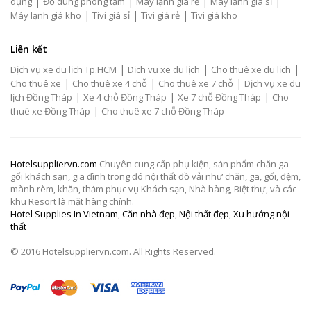
|
|
|
|
dụng
Đồ dùng phòng tắm
Máy lạnh giá rẻ
Máy lạnh giá sỉ
|
|
|
Máy lạnh giá kho
Tivi giá sỉ
Tivi giá rẻ
Tivi giá kho
Liên kết
|
|
|
Dịch vụ xe du lịch Tp.HCM
Dịch vụ xe du lịch
Cho thuê xe du lịch
|
|
|
Cho thuê xe
Cho thuê xe 4 chỗ
Cho thuê xe 7 chỗ
Dịch vụ xe du
|
|
|
lịch Đồng Tháp
Xe 4 chỗ Đồng Tháp
Xe 7 chỗ Đồng Tháp
Cho
|
thuê xe Đồng Tháp
Cho thuê xe 7 chỗ Đồng Tháp
Hotelsuppliervn.com
Chuyên cung cấp phụ kiện, sản phẩm chăn ga
gối khách sạn, gia đình trong đó nội thất đồ vải như chăn, ga, gối, đệm,
mành rèm, khăn, thảm phục vụ Khách sạn, Nhà hàng, Biệt thự, và các
khu Resort là mặt hàng chính.
Hotel Supplies In Vietnam
,
Căn nhà đẹp
,
Nội thất đẹp
,
Xu hướng nội
thất
© 2016 Hotelsuppliervn.com. All Rights Reserved.