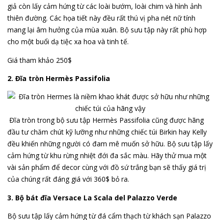
giả còn lấy cảm hứng từ các loài bướm, loài chim và hình ảnh
thiên đường. Các họa tiết này đều rất thú vị pha nét nữ tính
mang lại âm hưởng của mùa xuân. Bộ sưu tập này rất phù hợp
cho một buổi dạ tiệc xa hoa và tinh tế.
Giá tham khảo 250$
2. Đĩa tròn Hermès Passifolia
Đĩa tròn trong bộ sưu tập Hermès Passifolia cũng được hãng
đầu tư chăm chút kỹ lưỡng như những chiếc túi Birkin hay Kelly
đều khiến những người có đam mê muốn sở hữu. Bộ sưu tập lấy
cảm hứng từ khu rừng nhiệt đới đa sắc màu. Hãy thử mua một
vài sản phẩm để decor cùng với đồ sứ trắng bạn sẽ thấy giá trị
của chúng rất đáng giá với 360$ bỏ ra.
3. Bộ bát đĩa Versace La Scala del Palazzo Verde
Bộ sưu tập lấy cảm hứng từ đá cẩm thạch từ khách sạn Palazzo