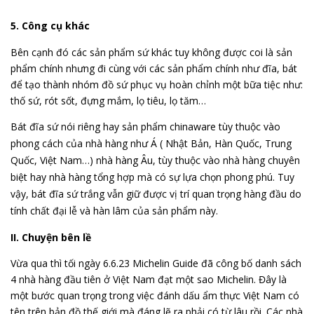
5. Công cụ khác
Bên cạnh đó các sản phẩm sứ khác tuy không được coi là sản
phẩm chính nhưng đi cùng với các sản phẩm chính như đĩa, bát
để tạo thành nhóm đồ sứ phục vụ hoàn chỉnh một bữa tiệc như:
thố sứ, rót sốt, đựng mắm, lọ tiêu, lọ tăm…
Bát đĩa sứ nói riêng hay sản phẩm chinaware tùy thuộc vào
phong cách của nhà hàng như Á ( Nhật Bản, Hàn Quốc, Trung
Quốc, Việt Nam…) nhà hàng Âu, tùy thuộc vào nhà hàng chuyên
biệt hay nhà hàng tổng hợp mà có sự lựa chọn phong phú. Tuy
vậy, bát đĩa sứ trắng vẫn giữ được vị trí quan trọng hàng đầu do
tính chất đại lễ và hàn lâm của sản phẩm này.
II. Chuyện bên lề
Vừa qua thì tối ngày 6.6.23 Michelin Guide đã công bố danh sách
4 nhà hàng đầu tiên ở Việt Nam đạt một sao Michelin. Đây là
một bước quan trọng trong việc đánh dấu ẩm thực Việt Nam có
tên trên bản đồ thế giới mà đáng lẽ ra phải có từ lâu rồi. Các nhà