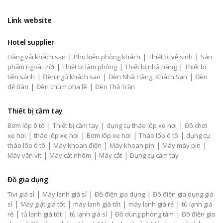
Link website
Hotel supplier
|
|
|
Hàng vải khách sạn
Phụ kiện phòng khách
Thiết bị vệ sinh
Sản
|
|
|
phẩm ngoài trời
Thiết bị làm phòng
Thiết bị nhà hàng
Thiết bị
|
|
|
tiền sảnh
Đèn ngủ khách sạn
Đèn Nhà Hàng, Khách Sạn
Đèn
|
|
để Bàn
Đèn chùm pha lê
Đèn Thả Trần
Thiết bị cầm tay
|
|
|
Bơm lốp ô tô
Thiết bị cầm tay
dụng cụ tháo lốp xe hơi
Đồ chơi
|
|
|
|
xe hơi
tháo lốp xe hơi
Bơm lốp xe hơi
Tháo lốp ô tô
dụng cụ
|
|
|
|
tháo lốp ô tô
Máy khoan điện
Máy khoan pin
Máy mày pin
|
|
|
Máy vặn vít
Máy cắt nhôm
Máy cắt
Dụng cụ cầm tay
Đồ gia dụng
|
|
|
Tivi giá sỉ
Máy lạnh giá sỉ
Đồ điện gia dụng
Đồ điện gia dụng giá
|
|
|
|
sỉ
Máy giặt giá tốt
máy lạnh giá tốt
máy lạnh giá rẻ
tủ lạnh giá
|
|
|
|
rẻ
tủ lạnh giá tốt
tủ lạnh giá sỉ
Đồ dùng phòng tắm
Đồ điện gia