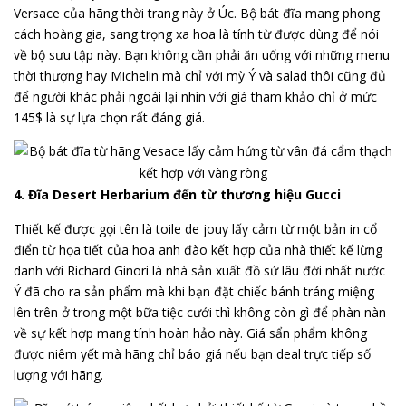
Versace của hãng thời trang này ở Úc. Bộ bát đĩa mang phong
cách hoàng gia, sang trọng xa hoa là tính từ được dùng để nói
về bộ sưu tập này. Bạn không cần phải ăn uống với những menu
thời thượng hay Michelin mà chỉ với mỳ Ý và salad thôi cũng đủ
để người khác phải ngoái lại nhìn với giá tham khảo chỉ ở mức
145$ là sự lựa chọn rất đáng giá.
4. Đĩa Desert Herbarium đến từ thương hiệu Gucci
Thiết kế được gọi tên là toile de jouy lấy cảm từ một bản in cổ
điển từ họa tiết của hoa anh đào kết hợp của nhà thiết kế lừng
danh với Richard Ginori là nhà sản xuất đồ sứ lâu đời nhất nước
Ý đã cho ra sản phẩm mà khi bạn đặt chiếc bánh tráng miệng
lên trên ở trong một bữa tiệc cưới thì không còn gì để phàn nàn
về sự kết hợp mang tính hoàn hảo này. Giá sẩn phẩm không
được niêm yết mà hãng chỉ báo giá nếu bạn deal trực tiếp số
lượng với hãng.