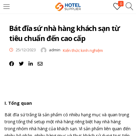
0
LOGIN
Bát đĩa sứ nhà hàng khách sạn từ
tiêu chuẩn đến cao cấp
Enter your username and password to login.
25/12/2023
admin
Kiến thức kinh nghiệm
Remember me
Login
I. Tổng quan
Bát đĩa sứ trắng là sản phẩm có nhiều hạng mục và quan trọng
Lost password?
trong tổng thể setup một nhà hàng riêng biệt hay nhà hàng
trong nhóm nhà hàng của khách sạn. Vì sản phẩm liên quan đến
nhiều bộ phận, nhiều hàng mục và thực khách sử dụng trực tiếp