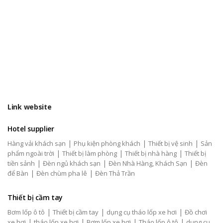
Link website
Hotel supplier
|
|
|
Hàng vải khách sạn
Phụ kiện phòng khách
Thiết bị vệ sinh
Sản
|
|
|
phẩm ngoài trời
Thiết bị làm phòng
Thiết bị nhà hàng
Thiết bị
|
|
|
tiền sảnh
Đèn ngủ khách sạn
Đèn Nhà Hàng, Khách Sạn
Đèn
|
|
để Bàn
Đèn chùm pha lê
Đèn Thả Trần
Thiết bị cầm tay
|
|
|
Bơm lốp ô tô
Thiết bị cầm tay
dụng cụ tháo lốp xe hơi
Đồ chơi
|
|
|
|
xe hơi
tháo lốp xe hơi
Bơm lốp xe hơi
Tháo lốp ô tô
dụng cụ