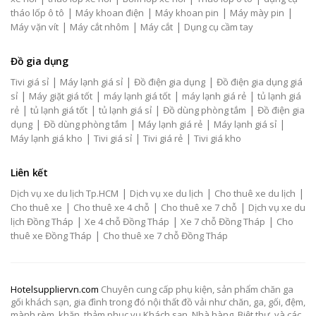
|
|
|
|
tháo lốp ô tô
Máy khoan điện
Máy khoan pin
Máy mày pin
|
|
|
Máy vặn vít
Máy cắt nhôm
Máy cắt
Dụng cụ cầm tay
Đồ gia dụng
|
|
|
Tivi giá sỉ
Máy lạnh giá sỉ
Đồ điện gia dụng
Đồ điện gia dụng giá
|
|
|
|
sỉ
Máy giặt giá tốt
máy lạnh giá tốt
máy lạnh giá rẻ
tủ lạnh giá
|
|
|
|
rẻ
tủ lạnh giá tốt
tủ lạnh giá sỉ
Đồ dùng phòng tắm
Đồ điện gia
|
|
|
|
dụng
Đồ dùng phòng tắm
Máy lạnh giá rẻ
Máy lạnh giá sỉ
|
|
|
Máy lạnh giá kho
Tivi giá sỉ
Tivi giá rẻ
Tivi giá kho
Liên kết
|
|
|
Dịch vụ xe du lịch Tp.HCM
Dịch vụ xe du lịch
Cho thuê xe du lịch
|
|
|
Cho thuê xe
Cho thuê xe 4 chỗ
Cho thuê xe 7 chỗ
Dịch vụ xe du
|
|
|
lịch Đồng Tháp
Xe 4 chỗ Đồng Tháp
Xe 7 chỗ Đồng Tháp
Cho
|
thuê xe Đồng Tháp
Cho thuê xe 7 chỗ Đồng Tháp
Hotelsuppliervn.com
Chuyên cung cấp phụ kiện, sản phẩm chăn ga
gối khách sạn, gia đình trong đó nội thất đồ vải như chăn, ga, gối, đệm,
mành rèm, khăn, thảm phục vụ Khách sạn, Nhà hàng, Biệt thự, và các