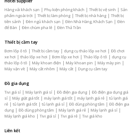
Hotel supplier
|
|
|
Hàng vải khách sạn
Phụ kiện phòng khách
Thiết bị vệ sinh
Sản
|
|
|
phẩm ngoài trời
Thiết bị làm phòng
Thiết bị nhà hàng
Thiết bị
|
|
|
tiền sảnh
Đèn ngủ khách sạn
Đèn Nhà Hàng, Khách Sạn
Đèn
|
|
để Bàn
Đèn chùm pha lê
Đèn Thả Trần
Thiết bị cầm tay
|
|
|
Bơm lốp ô tô
Thiết bị cầm tay
dụng cụ tháo lốp xe hơi
Đồ chơi
|
|
|
|
xe hơi
tháo lốp xe hơi
Bơm lốp xe hơi
Tháo lốp ô tô
dụng cụ
|
|
|
|
tháo lốp ô tô
Máy khoan điện
Máy khoan pin
Máy mày pin
|
|
|
Máy vặn vít
Máy cắt nhôm
Máy cắt
Dụng cụ cầm tay
Đồ gia dụng
|
|
|
Tivi giá sỉ
Máy lạnh giá sỉ
Đồ điện gia dụng
Đồ điện gia dụng giá
|
|
|
|
sỉ
Máy giặt giá tốt
máy lạnh giá tốt
máy lạnh giá rẻ
tủ lạnh giá
|
|
|
|
rẻ
tủ lạnh giá tốt
tủ lạnh giá sỉ
Đồ dùng phòng tắm
Đồ điện gia
|
|
|
|
dụng
Đồ dùng phòng tắm
Máy lạnh giá rẻ
Máy lạnh giá sỉ
|
|
|
Máy lạnh giá kho
Tivi giá sỉ
Tivi giá rẻ
Tivi giá kho
Liên kết