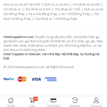
|
|
|
Dịch vụ xe du lịch Tp.HCM
Dịch vụ xe du lịch
Cho thuê xe du lịch
|
|
|
Cho thuê xe
Cho thuê xe 4 chỗ
Cho thuê xe 7 chỗ
Dịch vụ xe du
|
|
|
lịch Đồng Tháp
Xe 4 chỗ Đồng Tháp
Xe 7 chỗ Đồng Tháp
Cho
|
thuê xe Đồng Tháp
Cho thuê xe 7 chỗ Đồng Tháp
Hotelsuppliervn.com
Chuyên cung cấp phụ kiện, sản phẩm chăn ga
gối khách sạn, gia đình trong đó nội thất đồ vải như chăn, ga, gối, đệm,
mành rèm, khăn, thảm phục vụ Khách sạn, Nhà hàng, Biệt thự, và các
khu Resort là mặt hàng chính.
Hotel Supplies In Vietnam
,
Căn nhà đẹp
,
Nội thất đẹp
,
Xu hướng nội
thất
© 2016 Hotelsuppliervn.com. All Rights Reserved.
0
Home
Cart
Checkout
Viewed
Account