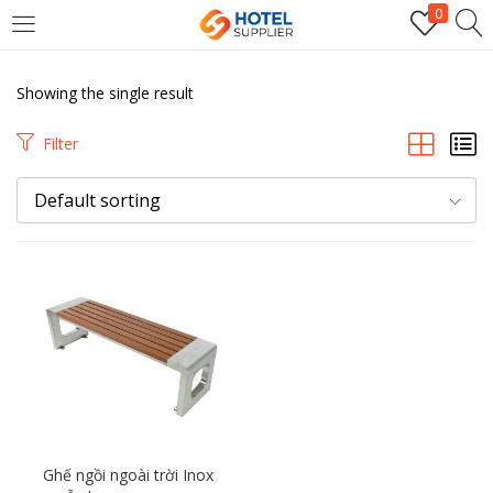
0
LOGIN
Showing the single result
Enter your username and password to login.
Filter
Default sorting
Remember me
Login
Lost password?
Ghế ngồi ngoài trời Inox