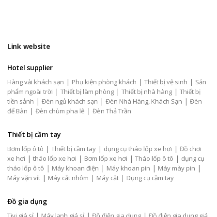
Link website
Hotel supplier
|
|
|
Hàng vải khách sạn
Phụ kiện phòng khách
Thiết bị vệ sinh
Sản
|
|
|
phẩm ngoài trời
Thiết bị làm phòng
Thiết bị nhà hàng
Thiết bị
|
|
|
tiền sảnh
Đèn ngủ khách sạn
Đèn Nhà Hàng, Khách Sạn
Đèn
|
|
để Bàn
Đèn chùm pha lê
Đèn Thả Trần
Thiết bị cầm tay
|
|
|
Bơm lốp ô tô
Thiết bị cầm tay
dụng cụ tháo lốp xe hơi
Đồ chơi
|
|
|
|
xe hơi
tháo lốp xe hơi
Bơm lốp xe hơi
Tháo lốp ô tô
dụng cụ
|
|
|
|
tháo lốp ô tô
Máy khoan điện
Máy khoan pin
Máy mày pin
|
|
|
Máy vặn vít
Máy cắt nhôm
Máy cắt
Dụng cụ cầm tay
Đồ gia dụng
|
|
|
Tivi giá sỉ
Máy lạnh giá sỉ
Đồ điện gia dụng
Đồ điện gia dụng giá