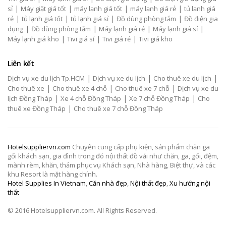
|
|
|
|
sỉ
Máy giặt giá tốt
máy lạnh giá tốt
máy lạnh giá rẻ
tủ lạnh giá
|
|
|
|
rẻ
tủ lạnh giá tốt
tủ lạnh giá sỉ
Đồ dùng phòng tắm
Đồ điện gia
|
|
|
|
dụng
Đồ dùng phòng tắm
Máy lạnh giá rẻ
Máy lạnh giá sỉ
|
|
|
Máy lạnh giá kho
Tivi giá sỉ
Tivi giá rẻ
Tivi giá kho
Liên kết
|
|
|
Dịch vụ xe du lịch Tp.HCM
Dịch vụ xe du lịch
Cho thuê xe du lịch
|
|
|
Cho thuê xe
Cho thuê xe 4 chỗ
Cho thuê xe 7 chỗ
Dịch vụ xe du
|
|
|
lịch Đồng Tháp
Xe 4 chỗ Đồng Tháp
Xe 7 chỗ Đồng Tháp
Cho
|
thuê xe Đồng Tháp
Cho thuê xe 7 chỗ Đồng Tháp
Hotelsuppliervn.com
Chuyên cung cấp phụ kiện, sản phẩm chăn ga
gối khách sạn, gia đình trong đó nội thất đồ vải như chăn, ga, gối, đệm,
mành rèm, khăn, thảm phục vụ Khách sạn, Nhà hàng, Biệt thự, và các
khu Resort là mặt hàng chính.
Hotel Supplies In Vietnam
,
Căn nhà đẹp
,
Nội thất đẹp
,
Xu hướng nội
thất
© 2016 Hotelsuppliervn.com. All Rights Reserved.