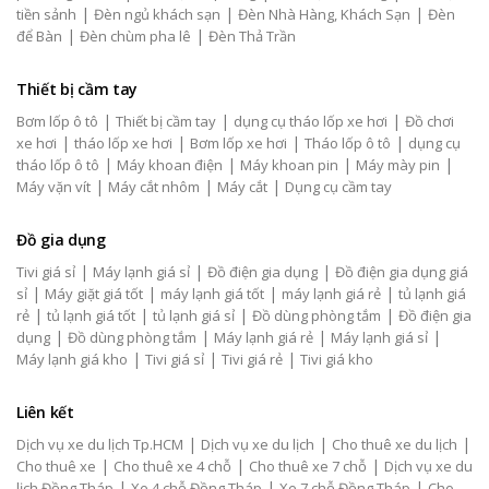
|
|
|
tiền sảnh
Đèn ngủ khách sạn
Đèn Nhà Hàng, Khách Sạn
Đèn
|
|
để Bàn
Đèn chùm pha lê
Đèn Thả Trần
Thiết bị cầm tay
|
|
|
Bơm lốp ô tô
Thiết bị cầm tay
dụng cụ tháo lốp xe hơi
Đồ chơi
|
|
|
|
xe hơi
tháo lốp xe hơi
Bơm lốp xe hơi
Tháo lốp ô tô
dụng cụ
|
|
|
|
tháo lốp ô tô
Máy khoan điện
Máy khoan pin
Máy mày pin
|
|
|
Máy vặn vít
Máy cắt nhôm
Máy cắt
Dụng cụ cầm tay
Đồ gia dụng
|
|
|
Tivi giá sỉ
Máy lạnh giá sỉ
Đồ điện gia dụng
Đồ điện gia dụng giá
|
|
|
|
sỉ
Máy giặt giá tốt
máy lạnh giá tốt
máy lạnh giá rẻ
tủ lạnh giá
|
|
|
|
rẻ
tủ lạnh giá tốt
tủ lạnh giá sỉ
Đồ dùng phòng tắm
Đồ điện gia
|
|
|
|
dụng
Đồ dùng phòng tắm
Máy lạnh giá rẻ
Máy lạnh giá sỉ
|
|
|
Máy lạnh giá kho
Tivi giá sỉ
Tivi giá rẻ
Tivi giá kho
Liên kết
|
|
|
Dịch vụ xe du lịch Tp.HCM
Dịch vụ xe du lịch
Cho thuê xe du lịch
|
|
|
Cho thuê xe
Cho thuê xe 4 chỗ
Cho thuê xe 7 chỗ
Dịch vụ xe du
|
|
|
lịch Đồng Tháp
Xe 4 chỗ Đồng Tháp
Xe 7 chỗ Đồng Tháp
Cho