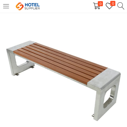
0
0
LOGIN
Enter your username and password to login.
Remember me
Login
Lost password?