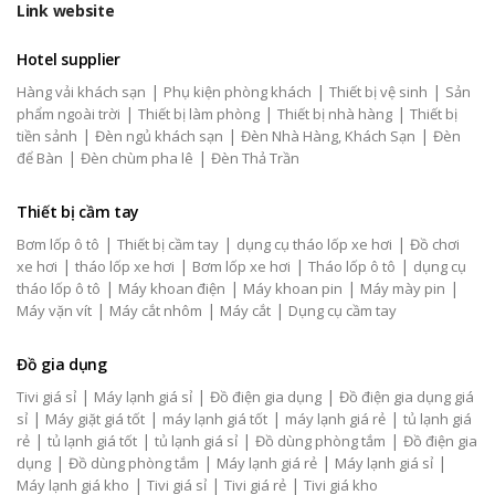
Link website
Hotel supplier
|
|
|
Hàng vải khách sạn
Phụ kiện phòng khách
Thiết bị vệ sinh
Sản
|
|
|
phẩm ngoài trời
Thiết bị làm phòng
Thiết bị nhà hàng
Thiết bị
|
|
|
tiền sảnh
Đèn ngủ khách sạn
Đèn Nhà Hàng, Khách Sạn
Đèn
|
|
để Bàn
Đèn chùm pha lê
Đèn Thả Trần
Thiết bị cầm tay
|
|
|
Bơm lốp ô tô
Thiết bị cầm tay
dụng cụ tháo lốp xe hơi
Đồ chơi
|
|
|
|
xe hơi
tháo lốp xe hơi
Bơm lốp xe hơi
Tháo lốp ô tô
dụng cụ
|
|
|
|
tháo lốp ô tô
Máy khoan điện
Máy khoan pin
Máy mày pin
|
|
|
Máy vặn vít
Máy cắt nhôm
Máy cắt
Dụng cụ cầm tay
Đồ gia dụng
|
|
|
Tivi giá sỉ
Máy lạnh giá sỉ
Đồ điện gia dụng
Đồ điện gia dụng giá
|
|
|
|
sỉ
Máy giặt giá tốt
máy lạnh giá tốt
máy lạnh giá rẻ
tủ lạnh giá
|
|
|
|
rẻ
tủ lạnh giá tốt
tủ lạnh giá sỉ
Đồ dùng phòng tắm
Đồ điện gia
|
|
|
|
dụng
Đồ dùng phòng tắm
Máy lạnh giá rẻ
Máy lạnh giá sỉ
|
|
|
Máy lạnh giá kho
Tivi giá sỉ
Tivi giá rẻ
Tivi giá kho