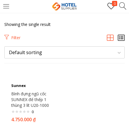
0
LOGIN
Showing the single result
Enter your username and password to login.
Filter
Default sorting
Remember me
Sunnex
Bình đựng ngũ cốc
Login
SUNNEX đế thếp 1
thùng 3 lít U20-1000
Lost password?
0
4.750.000
₫