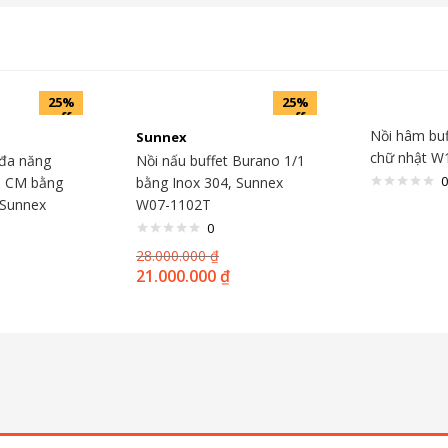
25%
25%
off
off
Nồi hâm buf
Sunnex
chữ nhật W
 đa năng
Nồi nấu buffet Burano 1/1
0
6 CM bằng
bằng Inox 304, Sunnex
 Sunnex
W07-1102T
0
28.000.000
₫
21.000.000
₫