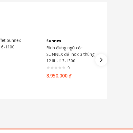
fet Sunnex
Sunnex
Sunnex
16-1100
Bình đựng ngũ cốc
Bình đựn
SUNNEX đế Inox 3 thùng
SUNNEX đ
12 lít U13-1300
lít U13-
0
8.950.000
₫
3.800.