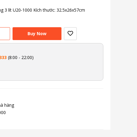
g 3 lít U20-1000
Kích thước: 32.5x26x57cm
Buy Now
333
(8:00 - 22:00)
hà hàng
000