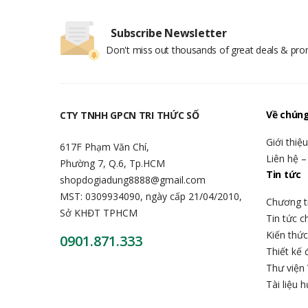
Subscribe Newsletter
Don't miss out thousands of great deals & pr
Về chúng
CTY TNHH GPCN TRI THỨC SỐ
Giới thiệ
617F Phạm Văn Chí,
Liên hệ –
Phường 7, Q.6, Tp.HCM
Tin tức
shopdogiadung8888@gmail.com
MST: 0309934090, ngày cấp 21/04/2010,
Chương t
Sở KHĐT TPHCM
Tin tức 
Kiến thứ
0901.871.333
Thiết kế 
Thư viện 
Tài liệu 