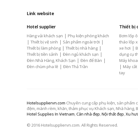
Link website
Hotel supplier
Thiết bị
|
Hàng vải khách sạn
Phụ kiện phòng khách
Bơm lốp ô
|
|
|
Thiết bị vệ sinh
Sản phẩm ngoài trời
tháo lốp x
|
|
|
Thiết bị làm phòng
Thiết bị nhà hàng
xe hơi
B
|
|
Thiết bị tiền sảnh
Đèn ngủ khách sạn
dụng cụ th
|
|
Đèn Nhà Hàng, Khách Sạn
Đèn để Bàn
Máy khoa
|
|
Đèn chùm pha lê
Đèn Thả Trần
Máy cắt
tay
Hotelsuppliervn.com
Chuyên cung cấp phụ kiện, sản phẩm chăn
đệm, mành rèm, khăn, thảm phục vụ Khách sạn, Nhà hàng, Biệ
Hotel Supplies In Vietnam
,
Căn nhà đẹp
,
Nội thất đẹp
,
Xu hướ
© 2016 Hotelsuppliervn.com. All Rights Reserved.