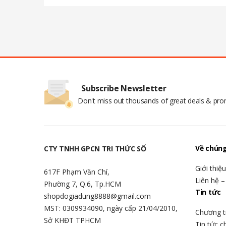
Subscribe Newsletter
Don't miss out thousands of great deals & pr
Về chúng
CTY TNHH GPCN TRI THỨC SỐ
Giới thiệ
617F Phạm Văn Chí,
Liên hệ –
Phường 7, Q.6, Tp.HCM
Tin tức
shopdogiadung8888@gmail.com
MST: 0309934090, ngày cấp 21/04/2010,
Chương t
Sở KHĐT TPHCM
Tin tức 