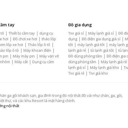
 cầm tay
Đồ gia dụng
|
|
|
|
 tô
Thiết bị cầm tay
dụng cụ
Tivi giá sỉ
Máy lạnh giá sỉ
Đồ đi
|
|
|
|
e hơi
Đồ chơi xe hơi
tháo lốp
dụng
Đồ điện gia dụng giá sỉ
M
|
|
|
|
ơm lốp xe hơi
Tháo lốp ô tô
tốt
máy lạnh giá tốt
máy lạnh g
|
|
|
|
áo lốp ô tô
Máy khoan điện
lạnh giá rẻ
tủ lạnh giá tốt
tủ lạn
|
|
|
n pin
Máy mày pin
Máy vặn vít
Đồ dùng phòng tắm
Đồ điện gia
|
|
|
 nhôm
Máy cắt
Dụng cụ cầm
dùng phòng tắm
Máy lạnh giá rẻ
|
|
lạnh giá sỉ
Máy lạnh giá kho
Tiv
|
Tivi giá rẻ
Tivi giá kho
 ga gối khách sạn, gia đình trong đó nội thất đồ vải như chăn, ga, gối,
t thự, và các khu Resort là mặt hàng chính.
ng nội thất