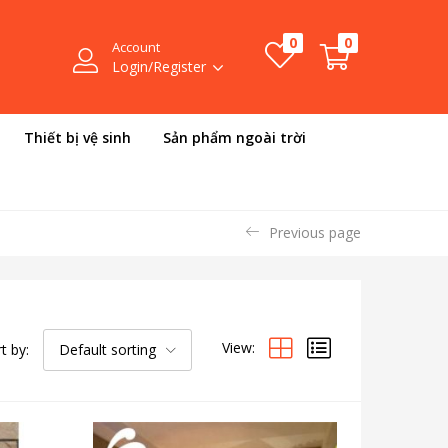
0
0
Account
Login/Register
Thiết bị vệ sinh
Sản phẩm ngoài trời
Previous page
View:
t by:
Default sorting