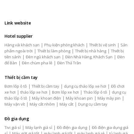
Link website
Hotel supplier
|
|
|
Hàng vải khách sạn
Phụ kiện phòng khách
Thiết bị vệ sinh
Sản
|
|
|
phẩm ngoài trời
Thiết bị làm phòng
Thiết bị nhà hàng
Thiết bị
|
|
|
tiền sảnh
Đèn ngủ khách sạn
Đèn Nhà Hàng, Khách Sạn
Đèn
|
|
để Bàn
Đèn chùm pha lê
Đèn Thả Trần
Thiết bị cầm tay
|
|
|
Bơm lốp ô tô
Thiết bị cầm tay
dụng cụ tháo lốp xe hơi
Đồ chơi
|
|
|
|
xe hơi
tháo lốp xe hơi
Bơm lốp xe hơi
Tháo lốp ô tô
dụng cụ
|
|
|
|
tháo lốp ô tô
Máy khoan điện
Máy khoan pin
Máy mày pin
|
|
|
Máy vặn vít
Máy cắt nhôm
Máy cắt
Dụng cụ cầm tay
Đồ gia dụng
|
|
|
Tivi giá sỉ
Máy lạnh giá sỉ
Đồ điện gia dụng
Đồ điện gia dụng giá
|
|
|
|
sỉ
Máy giặt giá tốt
máy lạnh giá tốt
máy lạnh giá rẻ
tủ lạnh giá