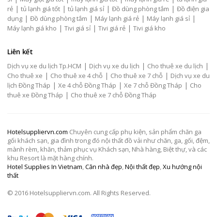
|
|
|
|
rẻ
tủ lạnh giá tốt
tủ lạnh giá sỉ
Đồ dùng phòng tắm
Đồ điện gia
|
|
|
|
dụng
Đồ dùng phòng tắm
Máy lạnh giá rẻ
Máy lạnh giá sỉ
|
|
|
Máy lạnh giá kho
Tivi giá sỉ
Tivi giá rẻ
Tivi giá kho
Liên kết
|
|
|
Dịch vụ xe du lịch Tp.HCM
Dịch vụ xe du lịch
Cho thuê xe du lịch
|
|
|
Cho thuê xe
Cho thuê xe 4 chỗ
Cho thuê xe 7 chỗ
Dịch vụ xe du
|
|
|
lịch Đồng Tháp
Xe 4 chỗ Đồng Tháp
Xe 7 chỗ Đồng Tháp
Cho
|
thuê xe Đồng Tháp
Cho thuê xe 7 chỗ Đồng Tháp
Hotelsuppliervn.com
Chuyên cung cấp phụ kiện, sản phẩm chăn ga
gối khách sạn, gia đình trong đó nội thất đồ vải như chăn, ga, gối, đệm,
mành rèm, khăn, thảm phục vụ Khách sạn, Nhà hàng, Biệt thự, và các
khu Resort là mặt hàng chính.
Hotel Supplies In Vietnam
,
Căn nhà đẹp
,
Nội thất đẹp
,
Xu hướng nội
thất
© 2016 Hotelsuppliervn.com. All Rights Reserved.