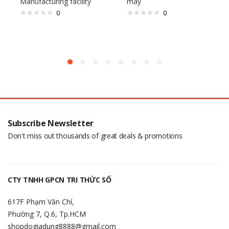
Manufacturing facility
máy
0
0
Subscribe Newsletter
Don't miss out thousands of great deals & promotions
CTY TNHH GPCN TRI THỨC SỐ
617F Phạm Văn Chí,
Phường 7, Q.6, Tp.HCM
shopdogiadung8888@gmail.com