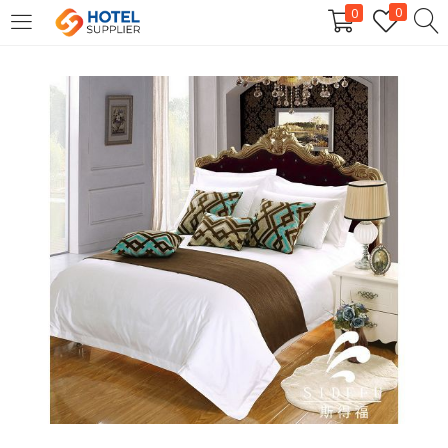
0
0
LOGIN
Enter your username and password to login.
Remember me
Login
Lost password?