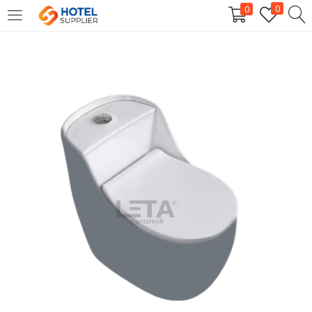
0
0
LOGIN
Enter your username and password to login.
Remember me
Login
Lost password?