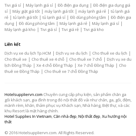
|
|
|
Tivi giá sỉ
Máy lạnh giá sỉ
Đồ điện gia dụng
Đồ điện gia dụng giá
|
|
|
|
sỉ
Máy giặt giá tốt
máy lạnh giá tốt
máy lạnh giá rẻ
tủ lạnh giá
|
|
|
|
rẻ
tủ lạnh giá tốt
tủ lạnh giá sỉ
Đồ dùng phòng tắm
Đồ điện gia
|
|
|
|
dụng
Đồ dùng phòng tắm
Máy lạnh giá rẻ
Máy lạnh giá sỉ
|
|
|
Máy lạnh giá kho
Tivi giá sỉ
Tivi giá rẻ
Tivi giá kho
Liên kết
|
|
|
Dịch vụ xe du lịch Tp.HCM
Dịch vụ xe du lịch
Cho thuê xe du lịch
|
|
|
Cho thuê xe
Cho thuê xe 4 chỗ
Cho thuê xe 7 chỗ
Dịch vụ xe du
|
|
|
lịch Đồng Tháp
Xe 4 chỗ Đồng Tháp
Xe 7 chỗ Đồng Tháp
Cho
|
thuê xe Đồng Tháp
Cho thuê xe 7 chỗ Đồng Tháp
Hotelsuppliervn.com
Chuyên cung cấp phụ kiện, sản phẩm chăn ga
gối khách sạn, gia đình trong đó nội thất đồ vải như chăn, ga, gối, đệm,
mành rèm, khăn, thảm phục vụ Khách sạn, Nhà hàng, Biệt thự, và các
khu Resort là mặt hàng chính.
Hotel Supplies In Vietnam
,
Căn nhà đẹp
,
Nội thất đẹp
,
Xu hướng nội
thất
© 2016 Hotelsuppliervn.com. All Rights Reserved.