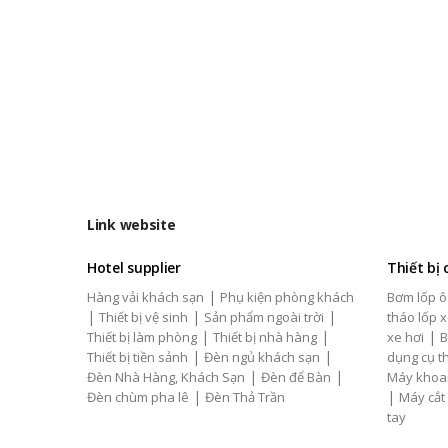
Link website
Hotel supplier
Thiết bị
|
Hàng vải khách sạn
Phụ kiện phòng khách
Bơm lốp ô
|
|
|
Thiết bị vệ sinh
Sản phẩm ngoài trời
tháo lốp x
|
|
|
Thiết bị làm phòng
Thiết bị nhà hàng
xe hơi
B
|
|
Thiết bị tiền sảnh
Đèn ngủ khách sạn
dụng cụ th
|
|
Đèn Nhà Hàng, Khách Sạn
Đèn để Bàn
Máy khoa
|
|
Đèn chùm pha lê
Đèn Thả Trần
Máy cắt
tay