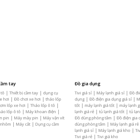
 cầm tay
Đồ gia dụng
|
|
|
|
 tô
Thiết bị cầm tay
dụng cụ
Tivi giá sỉ
Máy lạnh giá sỉ
Đồ đi
|
|
|
|
e hơi
Đồ chơi xe hơi
tháo lốp
dụng
Đồ điện gia dụng giá sỉ
M
|
|
|
|
ơm lốp xe hơi
Tháo lốp ô tô
tốt
máy lạnh giá tốt
máy lạnh g
|
|
|
|
áo lốp ô tô
Máy khoan điện
lạnh giá rẻ
tủ lạnh giá tốt
tủ lạn
|
|
|
n pin
Máy mày pin
Máy vặn vít
Đồ dùng phòng tắm
Đồ điện gia
|
|
|
 nhôm
Máy cắt
Dụng cụ cầm
dùng phòng tắm
Máy lạnh giá rẻ
|
|
lạnh giá sỉ
Máy lạnh giá kho
Tiv
|
Tivi giá rẻ
Tivi giá kho