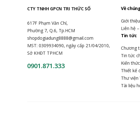
Về chúng
CTY TNHH GPCN TRI THỨC SỐ
Giới thiệ
617F Phạm Văn Chí,
Liên hệ –
Phường 7, Q.6, Tp.HCM
Tin tức
shopdogiadung8888@gmail.com
MST: 0309934090, ngày cấp 21/04/2010,
Chương t
Sở KHĐT TPHCM
Tin tức 
Kiến thứ
0901.871.333
Thiết kế 
Thư viện 
Tài liệu 