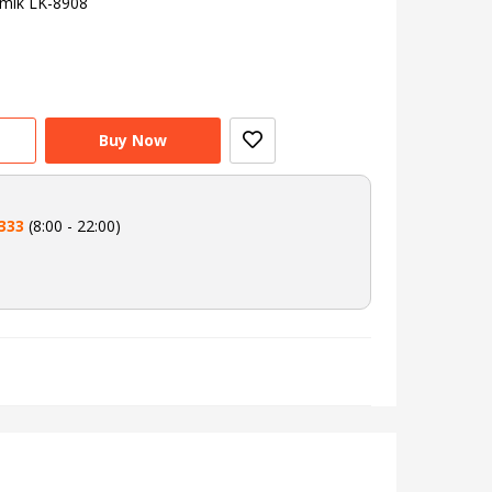
amik LK-8908
Buy Now
333
(8:00 - 22:00)