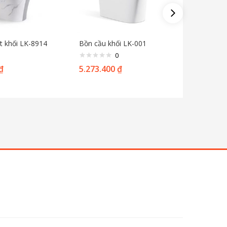
t khối LK-8914
Bồn cầu khối LK-001
Bồn cầu 
0
₫
5.273.400
₫
7.380.