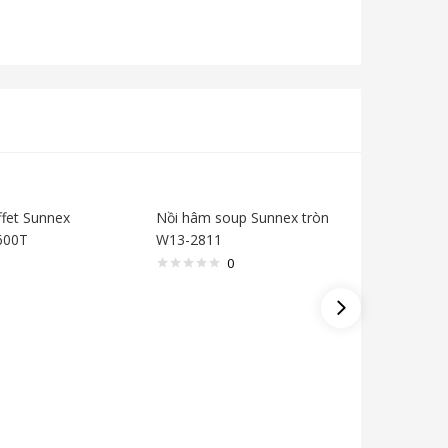
fet Sunnex
Nồi hâm soup Sunnex tròn
600T
W13-2811
0
Bình đựn
U07-043