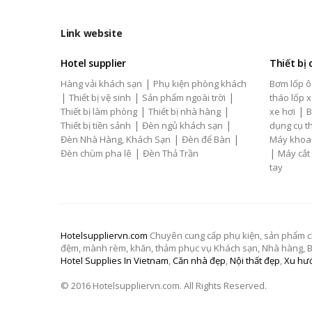
Link website
Hotel supplier
Thiết bị
|
Hàng vải khách sạn
Phụ kiện phòng khách
Bơm lốp ô
|
|
|
Thiết bị vệ sinh
Sản phẩm ngoài trời
tháo lốp x
|
|
|
Thiết bị làm phòng
Thiết bị nhà hàng
xe hơi
B
|
|
Thiết bị tiền sảnh
Đèn ngủ khách sạn
dụng cụ th
|
|
Đèn Nhà Hàng, Khách Sạn
Đèn để Bàn
Máy khoa
|
|
Đèn chùm pha lê
Đèn Thả Trần
Máy cắt
tay
Hotelsuppliervn.com
Chuyên cung cấp phụ kiện, sản phẩm chăn
đệm, mành rèm, khăn, thảm phục vụ Khách sạn, Nhà hàng, Biệ
Hotel Supplies In Vietnam
,
Căn nhà đẹp
,
Nội thất đẹp
,
Xu hướ
© 2016 Hotelsuppliervn.com. All Rights Reserved.