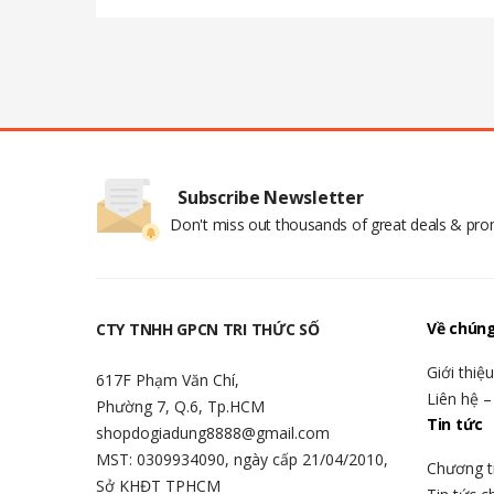
Subscribe Newsletter
Don't miss out thousands of great deals & pr
Về chúng
CTY TNHH GPCN TRI THỨC SỐ
Giới thiệ
617F Phạm Văn Chí,
Liên hệ –
Phường 7, Q.6, Tp.HCM
Tin tức
shopdogiadung8888@gmail.com
MST: 0309934090, ngày cấp 21/04/2010,
Chương t
Sở KHĐT TPHCM