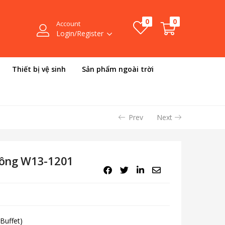
0
0
Account
Login/Register
Thiết bị vệ sinh
Sản phẩm ngoài trời
Prev
Next
uông W13-1201
Buffet)