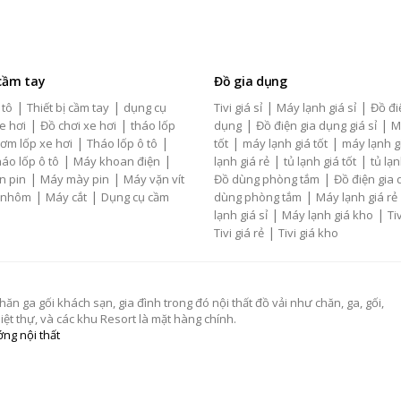
 cầm tay
Đồ gia dụng
|
|
|
|
 tô
Thiết bị cầm tay
dụng cụ
Tivi giá sỉ
Máy lạnh giá sỉ
Đồ đi
|
|
|
|
e hơi
Đồ chơi xe hơi
tháo lốp
dụng
Đồ điện gia dụng giá sỉ
M
|
|
|
|
ơm lốp xe hơi
Tháo lốp ô tô
tốt
máy lạnh giá tốt
máy lạnh g
|
|
|
|
áo lốp ô tô
Máy khoan điện
lạnh giá rẻ
tủ lạnh giá tốt
tủ lạn
|
|
|
n pin
Máy mày pin
Máy vặn vít
Đồ dùng phòng tắm
Đồ điện gia
|
|
|
 nhôm
Máy cắt
Dụng cụ cầm
dùng phòng tắm
Máy lạnh giá rẻ
|
|
lạnh giá sỉ
Máy lạnh giá kho
Tiv
|
Tivi giá rẻ
Tivi giá kho
 ga gối khách sạn, gia đình trong đó nội thất đồ vải như chăn, ga, gối,
t thự, và các khu Resort là mặt hàng chính.
ng nội thất