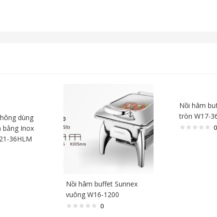
Nồi hâm buf
tròn W17-3
không dùng
0
 bằng Inox
W21-36HLM
Nồi hâm buffet Sunnex
vuông W16-1200
0