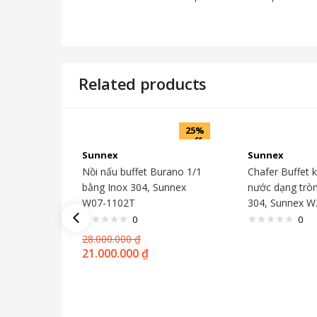
Related products
25%
off
Sunnex
Sunnex
Nồi nấu buffet Burano 1/1
Chafer Buffet 
bằng Inox 304, Sunnex
nước dạng tròn
W07-1102T
304, Sunnex 
0
0
28.000.000
₫
21.000.000
₫